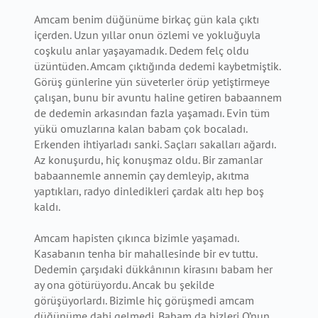
Amcam benim düğünüme birkaç gün kala çıktı
içerden. Uzun yıllar onun özlemi ve yokluğuyla
coşkulu anlar yaşayamadık. Dedem felç oldu
üzüntüden. Amcam çıktığında dedemi kaybetmiştik.
Görüş günlerine yün süveterler örüp yetiştirmeye
çalışan, bunu bir avuntu haline getiren babaannem
de dedemin arkasından fazla yaşamadı. Evin tüm
yükü omuzlarına kalan babam çok bocaladı.
Erkenden ihtiyarladı sanki. Saçları sakalları ağardı.
Az konuşurdu, hiç konuşmaz oldu. Bir zamanlar
babaannemle annemin çay demleyip, akıtma
yaptıkları, radyo dinledikleri çardak altı hep boş
kaldı.
Amcam hapisten çıkınca bizimle yaşamadı.
Kasabanın tenha bir mahallesinde bir ev tuttu.
Dedemin çarşıdaki dükkânının kirasını babam her
ay ona götürüyordu. Ancak bu şekilde
görüşüyorlardı. Bizimle hiç görüşmedi amcam
düğünüme dahi gelmedi. Babam da bizleri O’nun