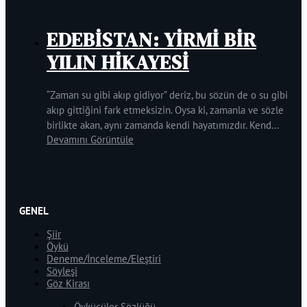
EDEBİSTAN: YİRMİ BİR
YILIN HİKAYESİ
“Zaman su gibi akıp gidiyor” deriz, bu sözün de o su gibi
akıp gittiğini fark etmeksizin. Oysa ki, zamanla ve sözle
birlikte akan, aynı zamanda kendi hayatımızdır. Kend...
Devamını Görüntüle
GENEL
Şiir
Öykü
Deneme/İnceleme/Eleştiri
Söyleşi
Göz Kirası
Öykücüler Sözlüğü