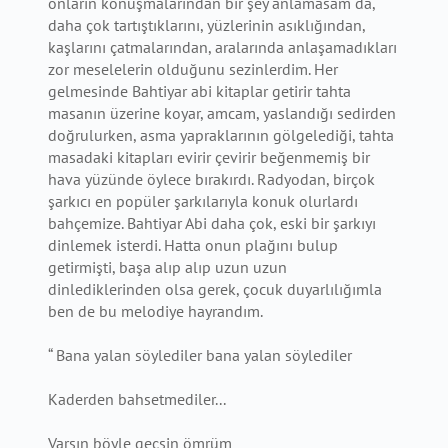
onların konuşmalarından bir şey anlamasam da,
daha çok tartıştıklarını, yüzlerinin asıklığından,
kaşlarını çatmalarından, aralarında anlaşamadıkları
zor meselelerin olduğunu sezinlerdim. Her
gelmesinde Bahtiyar abi kitaplar getirir tahta
masanın üzerine koyar, amcam, yaslandığı sedirden
doğrulurken, asma yapraklarının gölgelediği, tahta
masadaki kitapları evirir çevirir beğenmemiş bir
hava yüzünde öylece bırakırdı. Radyodan, birçok
şarkıcı en popüler şarkılarıyla konuk olurlardı
bahçemize. Bahtiyar Abi daha çok, eski bir şarkıyı
dinlemek isterdi. Hatta onun plağını bulup
getirmişti, başa alıp alıp uzun uzun
dinlediklerinden olsa gerek, çocuk duyarlılığımla
ben de bu melodiye hayrandım.
“ Bana yalan söylediler bana yalan söylediler
Kaderden bahsetmediler...
Varsın böyle geçsin ömrüm