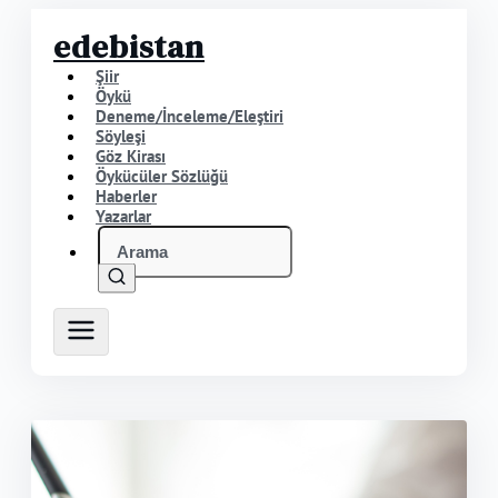
edebistan
Şiir
Öykü
Deneme/İnceleme/Eleştiri
Söyleşi
Göz Kirası
Öykücüler Sözlüğü
Haberler
Yazarlar