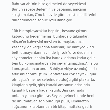
Bahtiyar Abi’nin bize gelmeleri de seyrekleşti.
Bunun sebebi dedemin ve babamın, amcamı
sıkıştırmaları, O’nu bu evde görmek istemediklerini
dillendirmeleri sonucuydu daha çok.
“ Bir bir toplayacaklar hepsini, kestane çıkmış
kabuğunu beğenmemiş, bunlarda o takımdan,
Alişan’ın kahvesini mesken tutmuşlar, koca
kasabayı da karşılarına almışlar, ne halt yedikleri
belli olmayanların evimde işi yok “diye dedemin
söylenmeleri benim üst kattaki odama kadar gelir,
ben bu konuşmalardan bir şey anlamazdım. Ama bu
konuşmaların ucunun Bahtiyar Abiye uzandığını da
artık anlar olmuştum. Bahtiyar Abi çok seyrek uğrar
olmuştu. Yine her seferinde olduğu gibi plaklarla,
kitaplarla gelir, giriş kattaki amcamın odasında
karanlık basana kadar kalırdı. Ben çekinirdim
onların yanına gitmeye. Seyrek gelmelerinde beni
de unutmaz, en son bulduğu pulu, Kemalettin
Tuğcunun kitaplarından bir kitap mutlaka getirir