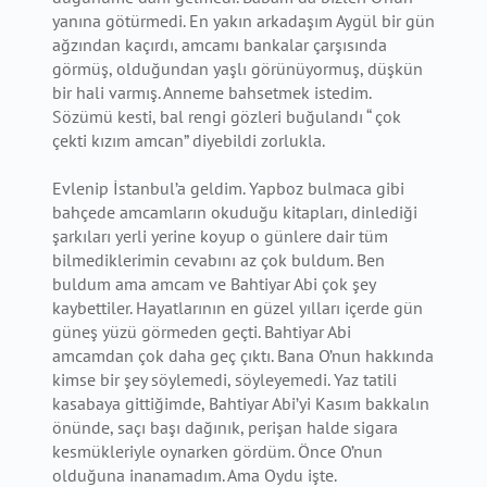
yanına götürmedi. En yakın arkadaşım Aygül bir gün
ağzından kaçırdı, amcamı bankalar çarşısında
görmüş, olduğundan yaşlı görünüyormuş, düşkün
bir hali varmış. Anneme bahsetmek istedim.
Sözümü kesti, bal rengi gözleri buğulandı “ çok
çekti kızım amcan” diyebildi zorlukla.
Evlenip İstanbul’a geldim. Yapboz bulmaca gibi
bahçede amcamların okuduğu kitapları, dinlediği
şarkıları yerli yerine koyup o günlere dair tüm
bilmediklerimin cevabını az çok buldum. Ben
buldum ama amcam ve Bahtiyar Abi çok şey
kaybettiler. Hayatlarının en güzel yılları içerde gün
güneş yüzü görmeden geçti. Bahtiyar Abi
amcamdan çok daha geç çıktı. Bana O’nun hakkında
kimse bir şey söylemedi, söyleyemedi. Yaz tatili
kasabaya gittiğimde, Bahtiyar Abi’yi Kasım bakkalın
önünde, saçı başı dağınık, perişan halde sigara
kesmükleriyle oynarken gördüm. Önce O’nun
olduğuna inanamadım. Ama Oydu işte.