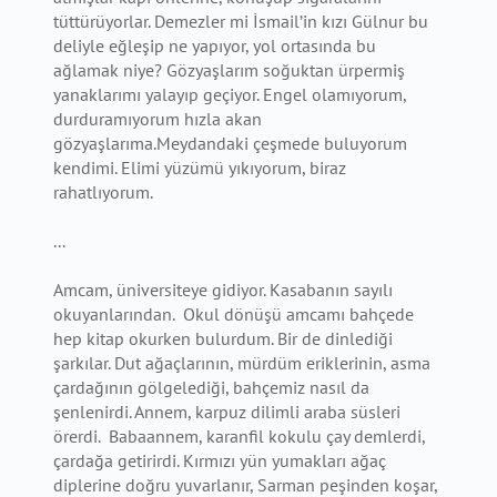
tüttürüyorlar. Demezler mi İsmail’in kızı Gülnur bu
deliyle eğleşip ne yapıyor, yol ortasında bu
ağlamak niye? Gözyaşlarım soğuktan ürpermiş
yanaklarımı yalayıp geçiyor. Engel olamıyorum,
durduramıyorum hızla akan
gözyaşlarıma.Meydandaki çeşmede buluyorum
kendimi. Elimi yüzümü yıkıyorum, biraz
rahatlıyorum.
...
Amcam, üniversiteye gidiyor. Kasabanın sayılı
okuyanlarından. Okul dönüşü amcamı bahçede
hep kitap okurken bulurdum. Bir de dinlediği
şarkılar. Dut ağaçlarının, mürdüm eriklerinin, asma
çardağının gölgelediği, bahçemiz nasıl da
şenlenirdi. Annem, karpuz dilimli araba süsleri
örerdi. Babaannem, karanfil kokulu çay demlerdi,
çardağa getirirdi. Kırmızı yün yumakları ağaç
diplerine doğru yuvarlanır, Sarman peşinden koşar,