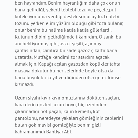
ben hayrandım. Benim hayranlığım daha çok onun
bana getirdiği, şekerli leblebi tozu ve peçete,pul
koleksiyonuma verdiği destek sonucuydu. Leblebi
tozunu yerken elim yüzüm olduğu gibi toza bulanır,
onlar benim bu halime katıla katıla gülerlerdi.
Kutunun dibini getirdiğimde tıkanırdım. O sanki bu
anı bekliyormuş gibi, asker yeşili, aşınmış
çantasından, çamlıca bir sade gazoz çıkartır bana
uzatırda. Mutfağa kendimi zor atardım açacak
almak için. Kapağı açılan gazozdan köpükler tahta
masaya dökülür bu her seferinde böyle olsa da
bana büyük bir keyif verdiğinden olsa gerek kimse
kızmazdı.
Üzüm siyahı kıvır kıvır omuzlarına dökülen saçları,
kara derin gözleri, uzun boyu, hiç üzerinden
çıkarmadığı bol paçalı, kalın kemerli, kot
pantolonu, neredeyse yakaları gömleğinin ceplerini
bulan gök mavisi gömleğiyle benim gizli
kahramanımdı Bahtiyar Abi.