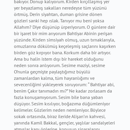
bakıyor. Donup kalıyorum. Kirden kırçıllaşmış yer
yer beyazlamış sakalları neredeyse tüm yüzünü
örtmüş. Derin siyahtan, duman grisine dönen
gözleri sanki hep ıslak. Tanıyor mu beni yoksa
Allahım? Diye düşünüp ürperiyorum. O günlere dair
bir işaret bir mim arıyorum Bahtiyar Abinin perişan
yüzünde. Kirden simsiyah olmuş, uzun tırnaklarıyla,
omuzlarına dökülmüş keçeleşmiş saçlarını kaşırken
birden göz kırpıyor bana. Korkum daha bir artıyor.
Ama bu halin istem dışı bir hareket olduğunu
neden sonra anlıyorum. Sesime maziyi, sesime
O’nunla geçmişte paylaştığımız büyülü
zamanlardan kalma, tüm hayranlığımı ve
sevecenliğimi yükleyerek soruyorum: “ Bahtiyar abi,
benim Çakır tanımadın mı?” Ne kadar zorlasam da
fazla konuşamıyorum. Sesim bile bana yaban
düşüyor. Sesim kısılıyor, boğazıma düğümleniyor
kelimeler. Gözlerim neden nemleniyor. Böylece
sokak ortasında, biraz ileride Alişan’ın kahvesi,
yanında Kamil Bakkal, gençler, yaşlılar sandalyeleri
atmışlar kapı önlerine, konuşup sigaralarını