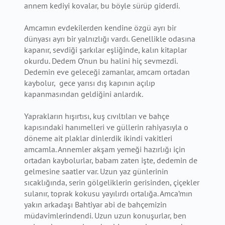
annem kediyi kovalar, bu böyle sürüp giderdi.
Amcamın evdekilerden kendine özgü ayrı bir
dünyası ayrı bir yalnızlığı vardı. Genellikle odasına
kapanır, sevdiği şarkılar eşliğinde, kalın kitaplar
okurdu. Dedem O’nun bu halini hiç sevmezdi.
Dedemin eve geleceği zamanlar, amcam ortadan
kaybolur, gece yarısı dış kapının açılıp
kapanmasından geldiğini anlardık.
Yaprakların hışırtısı, kuş cıvıltıları ve bahçe
kapısındaki hanımelleri ve güllerin rahiyasıyla o
döneme ait plaklar dinlerdik ikindi vakitleri
amcamla. Annemler akşam yemeği hazırlığı için
ortadan kaybolurlar, babam zaten işte, dedemin de
gelmesine saatler var. Uzun yaz günlerinin
sıcaklığında, serin gölgeliklerin gerisinden, çiçekler
sulanır, toprak kokusu yayılırdı ortalığa. Amca’mın
yakın arkadaşı Bahtiyar abi de bahçemizin
müdavimlerindendi. Uzun uzun konuşurlar, ben