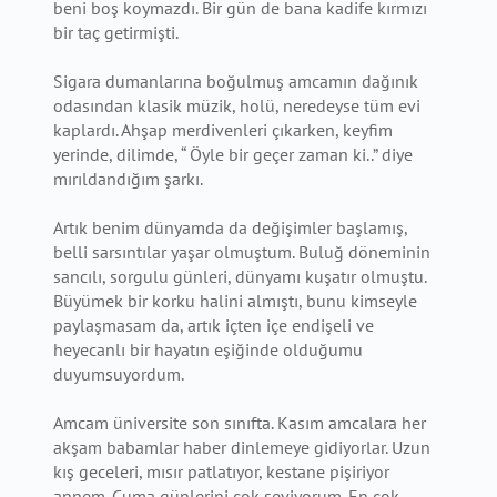
beni boş koymazdı. Bir gün de bana kadife kırmızı
bir taç getirmişti.
Sigara dumanlarına boğulmuş amcamın dağınık
odasından klasik müzik, holü, neredeyse tüm evi
kaplardı. Ahşap merdivenleri çıkarken, keyfim
yerinde, dilimde, “ Öyle bir geçer zaman ki..” diye
mırıldandığım şarkı.
Artık benim dünyamda da değişimler başlamış,
belli sarsıntılar yaşar olmuştum. Buluğ döneminin
sancılı, sorgulu günleri, dünyamı kuşatır olmuştu.
Büyümek bir korku halini almıştı, bunu kimseyle
paylaşmasam da, artık içten içe endişeli ve
heyecanlı bir hayatın eşiğinde olduğumu
duyumsuyordum.
Amcam üniversite son sınıfta. Kasım amcalara her
akşam babamlar haber dinlemeye gidiyorlar. Uzun
kış geceleri, mısır patlatıyor, kestane pişiriyor
annem. Cuma günlerini çok seviyorum. En çok