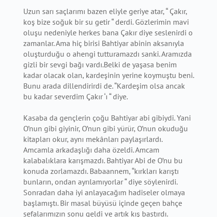
Uzun sarı saçlarımı bazen eliyle geriye atar, “ Çakır,
koş bize soğuk bir su getir “ derdi. Gözlerimin mavi
oluşu nedeniyle herkes bana Çakır diye seslenirdi o
zamanlar. Ama hiç birisi Bahtiyar abinin aksanıyla
oluşturduğu o ahengi tutturamazdı sanki. Aramızda
gizli bir sevgi bağı vardı.Belki de yaşasa benim
kadar olacak olan, kardeşinin yerine koymuştu beni.
Bunu arada dillendirirdi de. “Kardeşim olsa ancak
bu kadar severdim Çakır ‘ı “ diye.
Kasaba da gençlerin çoğu Bahtiyar abi gibiydi. Yani
O’nun gibi giyinir, O’nun gibi yürür, O’nun okuduğu
kitapları okur, aynı mekânları paylaşırlardı.
Amcamla arkadaşlığı daha özeldi. Amcam
kalabalıklara karışmazdı. Bahtiyar Abi de O’nu bu
konuda zorlamazdı. Babaannem, “kırkları karıştı
bunların, ondan ayrılamıyorlar “ diye söylenirdi.
Sonradan daha iyi anlayacağım hadiseler olmaya
başlamıştı. Bir masal büyüsü içinde geçen bahçe
sefalarımızın sonu geldi ve artık kış bastırdı.