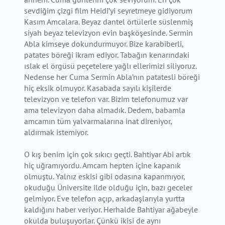
sevdiğim çizgi film Heidi’yi seyretmeye gidiyorum
Kasım Amcalara. Beyaz dantel örtülerle süslenmiş
siyah beyaz televizyon evin başköşesinde. Sermin
Abla kimseye dokundurmuyor. Bize karabiberli,
patates böreği ikram ediyor. Tabağın kenarındaki
ıslak el örgüsü peçetelere yağlı ellerimizi siliyoruz.
Nedense her Cuma Sermin Abla’nın patatesli böreği
hiç eksik olmuyor. Kasabada sayılı kişilerde
televizyon ve telefon var. Bizim telefonumuz var
ama televizyon daha almadık. Dedem, babamla
amcamın tüm yalvarmalarına inat direniyor,
aldırmak istemiyor.
O kış benim için çok sıkıcı geçti. Bahtiyar Abi artık
hiç uğramıyordu. Amcam hepten içine kapanık
olmuştu. Yalnız eskisi gibi odasına kapanmıyor,
okuduğu Üniversite ilde olduğu için, bazı geceler
gelmiyor. Eve telefon açıp, arkadaşlarıyla yurtta
kaldığını haber veriyor. Herhalde Bahtiyar ağabeyle
okulda buluşuyorlar. Çünkü ikisi de aynı