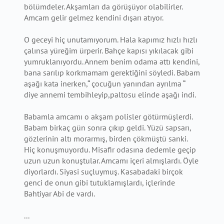
bölümdeler. Akşamları da görüşüyor olabilirler.
Amcam gelir gelmez kendini dışarı atıyor.
O geceyi hiç unutamıyorum. Hala kapımız hızlı hızlı
çalınsa yüreğim ürperir. Bahçe kapısı yıkılacak gibi
yumruklanıyordu. Annem benim odama attı kendini,
bana sarılıp korkmamam gerektiğini söyledi. Babam
aşağı kata inerken,“ çocuğun yanından ayrılma “
diye annemi tembihleyip,paltosu elinde aşağı indi.
Babamla amcamı o akşam polisler götürmüşlerdi.
Babam birkaç gün sonra çıkıp geldi. Yüzü sapsarı,
gözlerinin altı morarmış, birden çökmüştü sanki.
Hiç konuşmuyordu. Misafir odasına dedemle geçip
uzun uzun konuştular. Amcamı içeri almışlardı. Öyle
diyorlardı. Siyasi suçluymuş. Kasabadaki birçok
genci de onun gibi tutuklamışlardı, içlerinde
Bahtiyar Abi de vardı.
...