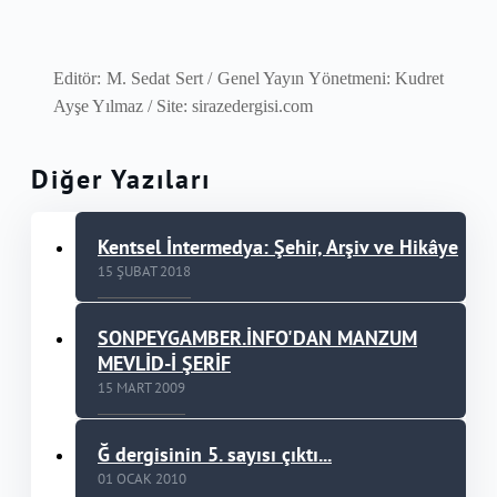
Editör: M. Sedat Sert / Genel Yayın Yönetmeni: Kudret
Ayşe Yılmaz / Site: sirazedergisi.com
Diğer Yazıları
Kentsel İntermedya: Şehir, Arşiv ve Hikâye
15 ŞUBAT 2018
SONPEYGAMBER.İNFO'DAN MANZUM
MEVLİD-İ ŞERİF
15 MART 2009
Ğ dergisinin 5. sayısı çıktı...
01 OCAK 2010