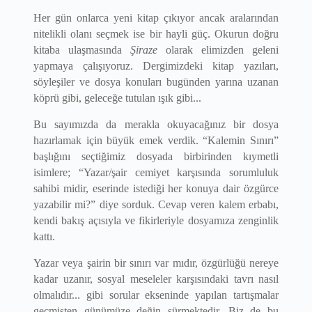
Her gün onlarca yeni kitap çıkıyor ancak aralarından
nitelikli olanı seçmek ise bir hayli güç. Okurun doğru
kitaba ulaşmasında
Şiraze
olarak elimizden geleni
yapmaya çalışıyoruz. Dergimizdeki kitap yazıları,
söyleşiler ve dosya konuları bugünden yarına uzanan
köprü gibi, geleceğe tutulan ışık gibi...
Bu sayımızda da merakla okuyacağınız bir dosya
hazırlamak için büyük emek verdik. “Kalemin Sınırı”
başlığını seçtiğimiz dosyada birbirinden kıymetli
isimlere; “Yazar/şair cemiyet karşısında sorumluluk
sahibi midir, eserinde istediği her konuya dair özgürce
yazabilir mi?” diye sorduk. Cevap veren kalem erbabı,
kendi bakış açısıyla ve fikirleriyle dosyamıza zenginlik
kattı.
Yazar veya şairin bir sınırı var mıdır, özgürlüğü nereye
kadar uzanır, sosyal meseleler karşısındaki tavrı nasıl
olmalıdır... gibi sorular ekseninde yapılan tartışmalar
geçmişten günümüze değin sürmektedir. Biz de bu