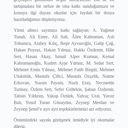
tartışmalara bir nebze de olsa katkı sunduğumuzu ve
konuya ilgi duyan okurlar için faydalı bir dosya
hazırladığımızı düşünüyoruz.
Yirmi altıncı sayımıza katkı sağlayan; A. Yağmur
Tunalı, Ali Emre, Ali Sali, Âlim Kahraman, Aslı
Tohumcu, Atabey Kılıç, Beşir Ayvazoğlu, Galip Çağ,
Hakan Poyraz, Hakan Yılmaz, Hakkı Özdemir, Hâle
Sert, Hasan Akay, İsmail Alper Kumsar, Kemal
Kahramanoğlu, Kudret Ayşe Yılmaz, M. Sedat Sert,
Mehmet Emin Yılmaz, Mehmet Fatih Birgül, Mehmet
Ulukütük, Mustafa Çiftci, Mustafa Özçelik, Naime
Erkovan, Nazım Payam, Nazlı Eray, Necmettin
Turinay, Özlem Sert, Sefer Göltekin, Şaban Özdemir,
Tahsin Yıldırım, Yakup Öztürk, Yalvaç Ural, Yavuz
Balı, Yusuf Turan Günaydın, Zeynep Merdan ve
Zeynep Şenel’e ayrı ayrı teşekkürlerimizi arz ediyoruz.
Önümüzdeki sayıda görüşmek ümidiyle iyi okumalar
dileriz.