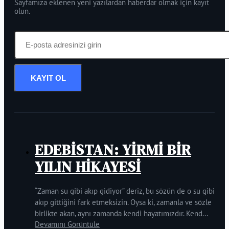
Sayfamıza eklenen yeni yazılardan haberdar olmak için kayıt
olun.
KAYIT OL
EDEBİSTAN: YİRMİ BİR
YILIN HİKAYESİ
“Zaman su gibi akıp gidiyor” deriz, bu sözün de o su gibi
akıp gittiğini fark etmeksizin. Oysa ki, zamanla ve sözle
birlikte akan, aynı zamanda kendi hayatımızdır. Kend...
Devamını Görüntüle