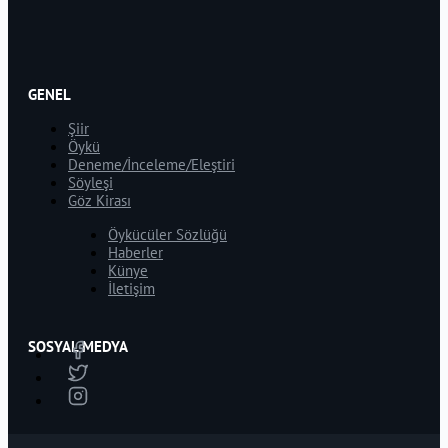
GENEL
Şiir
Öykü
Deneme/İnceleme/Eleştiri
Söyleşi
Göz Kirası
Öykücüler Sözlüğü
Haberler
Künye
İletişim
SOSYAL MEDYA