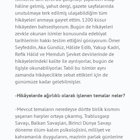
hâline gelmiş, yahut dergi, gazete sayfalarında
unutulmaya terk edilmiş ulaşabildiğim tüm
hikâyeleri anmaya gayret ettim. 1200 küsur
hikâyeden bahsediyorum. Bugün de hikâyeleri
zevkle okunan isimler konusunda edebiyat
tarihlerinin hakkı teslim ettiğini görüyorum. Ömer
Seyfeddin, Aka Gündüz, Hâlide Edib, Yakup Kadri,
Refik Hâlid ve Memduh Şevket devirlerinde de
hikâyelerindeki kalite ile ayrılıyorlar, bugün de
ilgiyle okunabiliyorlar. Tabii bu isimler aynı
zamanda hikâyecilikte sebat ettikleri için de
günümüze kadar gelebilmişler.
-Hikâyelerde ağırlıklı olarak işlenen temalar neler?
-Mevcut temaların neredeyse dörtte birlik kısmını
yaşanan harpler ortaya çıkarmış. Trablusgarp
Savaşı, Balkan Savaşları, Birinci Dünya Savaşı
döneme ölüm-kalım psikolojisini, milliyet ve
kahramanlık duygularını, mazinin parlak günlerine