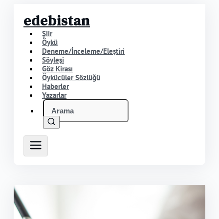
edebistan
Şiir
Öykü
Deneme/İnceleme/Eleştiri
Söyleşi
Göz Kirası
Öykücüler Sözlüğü
Haberler
Yazarlar