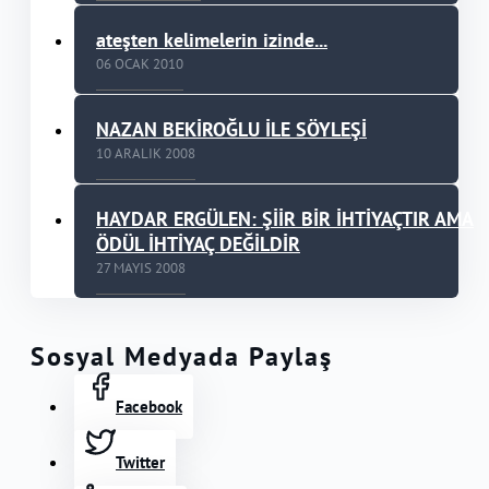
ateşten kelimelerin izinde...
06 OCAK 2010
NAZAN BEKİROĞLU İLE SÖYLEŞİ
10 ARALIK 2008
HAYDAR ERGÜLEN: ŞİİR BİR İHTİYAÇTIR AMA
ÖDÜL İHTİYAÇ DEĞİLDİR
27 MAYIS 2008
Sosyal Medyada Paylaş
Facebook
Twitter