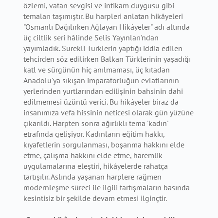
özlemi, vatan sevgisi ve intikam duygusu gibi
temaları taşımıştır. Bu harpleri anlatan hikâyeleri
"Osmanlı Dağılırken Ağlayan Hikâyeler" adı altında
üç ciltlik seri hâlinde Selis Yayınları'ndan
yayımladık. Sürekli Türklerin yaptığı iddia edilen
tehcirden söz edilirken Balkan Türklerinin yaşadığı
katl ve sürgünün hiç anılmaması, üç kıtadan
Anadolu'ya sıkışan imparatorluğun evlatlarının
yerlerinden yurtlarından edilişinin bahsinin dahi
edilmemesi üzüntü verici. Bu hikâyeler biraz da
insanımıza vefa hissinin neticesi olarak gün yüzüne
çıkarıldı. Harpten sonra ağırlıklı tema 'kadın'
etrafında gelişiyor. Kadınların eğitim hakkı,
kıyafetlerin sorgulanması, boşanma hakkını elde
etme, çalışma hakkını elde etme, haremlik
uygulamalarına eleştiri, hikâyelerde rahatça
tartışılır. Aslında yaşanan harplere rağmen
modernleşme süreci ile ilgili tartışmaların basında
kesintisiz bir şekilde devam etmesi ilginçtir.