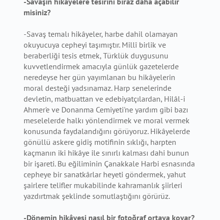
-Savaşın hikâyelere tesirini biraz daha açabilir
misiniz?
-Savaş temalı hikâyeler, harbe dahil olamayan
okuyucuya cepheyi taşımıştır. Millî birlik ve
beraberliği tesis etmek, Türklük duygusunu
kuvvetlendirmek amacıyla günlük gazetelerde
neredeyse her gün yayımlanan bu hikâyelerin
moral desteği yadsınamaz. Harp senelerinde
devletin, matbuattan ve edebiyatçılardan, Hilâl-i
Ahmer'e ve Donanma Cemiyeti'ne yardım gibi bazı
meselelerde halkı yönlendirmek ve moral vermek
konusunda faydalandığını görüyoruz. Hikâyelerde
gönüllü askere gidiş motifinin sıklığı, harpten
kaçmanın iki hikâye ile sınırlı kalması dahi bunun
bir işareti. Bu eğiliminin Çanakkale Harbi esnasında
cepheye bir sanatkârlar heyeti göndermek, yahut
şairlere telifler mukabilinde kahramanlık şiirleri
yazdırtmak şeklinde somutlaştığını görürüz.
-Dönemin hikâyesi nasıl bir fotoğraf ortaya koyar?