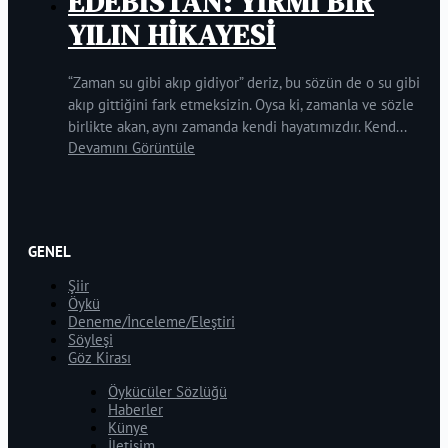
EDEBİSTAN: YİRMİ BİR
YILIN HİKAYESİ
“Zaman su gibi akıp gidiyor” deriz, bu sözün de o su gibi
akıp gittiğini fark etmeksizin. Oysa ki, zamanla ve sözle
birlikte akan, aynı zamanda kendi hayatımızdır. Kend...
Devamını Görüntüle
GENEL
Şiir
Öykü
Deneme/İnceleme/Eleştiri
Söyleşi
Göz Kirası
Öykücüler Sözlüğü
Haberler
Künye
İletişim