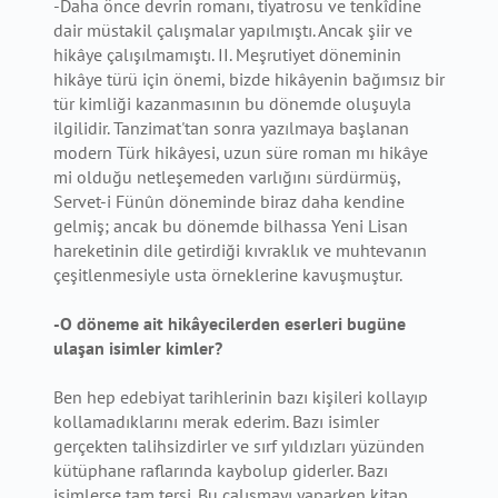
-Daha önce devrin romanı, tiyatrosu ve tenkîdine
dair müstakil çalışmalar yapılmıştı. Ancak şiir ve
hikâye çalışılmamıştı. II. Meşrutiyet döneminin
hikâye türü için önemi, bizde hikâyenin bağımsız bir
tür kimliği kazanmasının bu dönemde oluşuyla
ilgilidir. Tanzimat'tan sonra yazılmaya başlanan
modern Türk hikâyesi, uzun süre roman mı hikâye
mi olduğu netleşemeden varlığını sürdürmüş,
Servet-i Fünûn döneminde biraz daha kendine
gelmiş; ancak bu dönemde bilhassa Yeni Lisan
hareketinin dile getirdiği kıvraklık ve muhtevanın
çeşitlenmesiyle usta örneklerine kavuşmuştur.
-O döneme ait hikâyecilerden eserleri bugüne
ulaşan isimler kimler?
Ben hep edebiyat tarihlerinin bazı kişileri kollayıp
kollamadıklarını merak ederim. Bazı isimler
gerçekten talihsizdirler ve sırf yıldızları yüzünden
kütüphane raflarında kaybolup giderler. Bazı
isimlerse tam tersi. Bu çalışmayı yaparken kitap