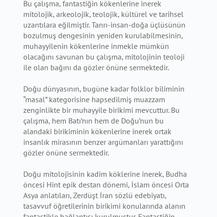
Bu çalışma, fantastiğin kökenlerine inerek
mitolojik, arkeolojik, teolojik, kültürel ve tarihsel
uzantılara eğilmiştir. Tanrı-insan-doğa üçlüsünün
bozulmuş dengesinin yeniden kurulabilmesinin,
muhayyilenin kökenlerine inmekle mümkün
olacağını savunan bu çalışma, mitolojinin teoloji
ile olan bağını da gözler önüne sermektedir.
Doğu dünyasının, bugüne kadar folklor biliminin
“masal” kategorisine hapsedilmiş muazzam
zenginlikte bir muhayyile birikimi mevcuttur. Bu
çalışma, hem Batı’nın hem de Doğu’nun bu
alandaki birikiminin kökenlerine inerek ortak
insanlık mirasının benzer argümanları yarattığını
gözler önüne sermektedir.
Doğu mitolojisinin kadim köklerine inerek, Budha
öncesi Hint epik destan dönemi, İslam öncesi Orta
Asya anlatıları, Zerdüşt İran sözlü edebiyatı,
tasavvuf öğretilerinin birikimi konularında alanın
fantastikle bağlantısı kurulmuştur. Fantastiğin