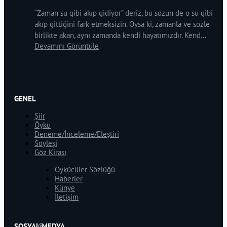
“Zaman su gibi akıp gidiyor” deriz, bu sözün de o su gibi
akıp gittiğini fark etmeksizin. Oysa ki, zamanla ve sözle
birlikte akan, aynı zamanda kendi hayatımızdır. Kend...
Devamını Görüntüle
GENEL
Şiir
Öykü
Deneme/İnceleme/Eleştiri
Söyleşi
Göz Kirası
Öykücüler Sözlüğü
Haberler
Künye
İletişim
SOSYAL MEDYA