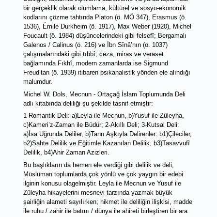
bir gerçeklik olarak olumlama, kültürel ve sosyo-ekonomik 
kodlarını çözme tahtında Platon (ö. MÖ 347), Erasmus (ö. 
1536), Émile Durkheim (ö. 1917), Max Weber (1920), Michel 
Foucault (ö. 1984) düşüncelerindeki gibi felsefî; Bergamalı 
Galenos / Calinus (ö. 216) ve İbn Sînâ’nın (ö. 1037) 
çalışmalarındaki gibi tıbbî; ceza, miras ve veraset 
bağlamında Fıkhî, modern zamanlarda ise Sigmund 
Freud’tan (ö. 1939) itibaren psikanalistik yönden ele alındığı 
malumdur.  
Michel W. Dols, Mecnun - Ortaçağ İslam Toplumunda Deli 
adlı kitabında
 deliliği şu şekilde tasnif etmiştir: 
1-Romantik Deli: a)Leyla ile Mecnun, b)Yusuf ile Züleyha, 
c)Kameri’z-Zaman ile Büdür; 2-Akıllı Deli; 3-Kutsal Deli: 
a)İsa Uğrunda Deliler, b)Tanrı Aşkıyla Delirenler: b1)Çileciler, 
b2)Sahte Delilik ve Eğitimle Kazanılan Delilik, b3)Tasavvufî 
Delilik, b4)Ahir Zaman Azizleri. 
Bu başlıkların da hemen ele verdiği gibi delilik ve deli, 
Müslüman toplumlarda çok yönlü ve çok yaygın bir edebi 
ilginin konusu olagelmiştir. Leyla ile Mecnun ve Yusuf ile 
Züleyha hikayelerini mesnevi tarzında yazmak büyük 
şairliğin alameti sayılırken; hikmet ile deliliğin ilişkisi, madde 
ile ruhu / zahir ile batını / dünya ile ahireti birleştiren bir ara 