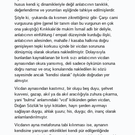
husus kendi iç dinamikleriyle değil anlatıcının tanıklık, 
değerlendirme ve yorumları eşliğinde tahkiye edilmişlerdir. 
Şöyle ki, -yukarıda da kısmen zikrettiğimiz gibi- Çarşı cami 
vurgusuna göre (genel bir tanım olan bu vurgunun en çok 
ona yakıştığı) Kırıkkale’de mukim İsmail adlı bir deliyle, 
anlatıcının einfühlung / empati düzeyinde kurduğu ilişki, 
anlatıcının ailesinden, mahalle / kasaba halkına doğru 
genişleyen tepki korkusu içinde bir vicdan sorununa 
dönüşmüş olarak okurlara nakledilmiştir. Dolayısıyla 
bunlardan kaynaklanan bir kırık sızı anlatıcının vicdan 
aynasından okura yansımış, deli sadece öykünün sonuna 
doğru namaz ve oruç konularında nakledilen iki sözü 
sayesinde ancak “kendisi olarak” öyküde doğrudan yer 
almıştır. 
Vicdan aynasından kastımız, bir oluşu beş duyu, şehvet 
kuvvesi, gazap, akıl ya da akıl aracılığıyla zuhura çıkarma, 
yani “bulma” anlamındaki “vcd” kökünden gelen vicdan
, 
Doğan Sözlük’te iyiyi kötüden, hayrı şerden ayırmayı 
sağlayan duygu, ahlak şuuru; his, duygu; din, inanç olarak 
anlamlandırılmıştır. 
Vicdanın ayna metaforuna tabi kılınması ise, aynanın 
kendisine yansıyan etkinlikleri kendi pür edilgenliğinde 