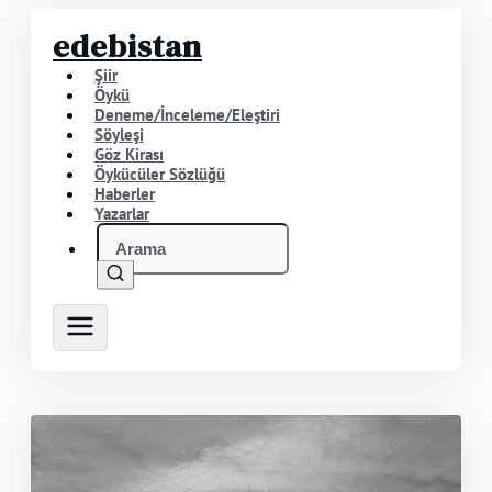
edebistan
Şiir
Öykü
Deneme/İnceleme/Eleştiri
Söyleşi
Göz Kirası
Öykücüler Sözlüğü
Haberler
Yazarlar