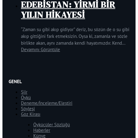
EDEBİSTAN: YİRMİ BİR
YILIN HİKAYESİ
“Zaman su gibi akıp gidiyor” deriz, bu sözün de o su gibi
akıp gittiğini fark etmeksizin. Oysa ki, zamanla ve sözle
birlikte akan, aynı zamanda kendi hayatımızdır. Kend...
Devamını Görüntüle
GENEL
Şiir
Öykü
Deneme/İnceleme/Eleştiri
Söyleşi
Göz Kirası
Öykücüler Sözlüğü
Haberler
Künye