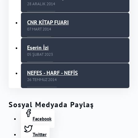
28 ARALIK 2014
CNR KİTAP FUARI
07 MART 2014
Eserin İzi
05 ŞUBAT 2023
NEFES - HARF - NEFİS
26 TEMMUZ 2014
Sosyal Medyada Paylaş
Facebook
Twitter