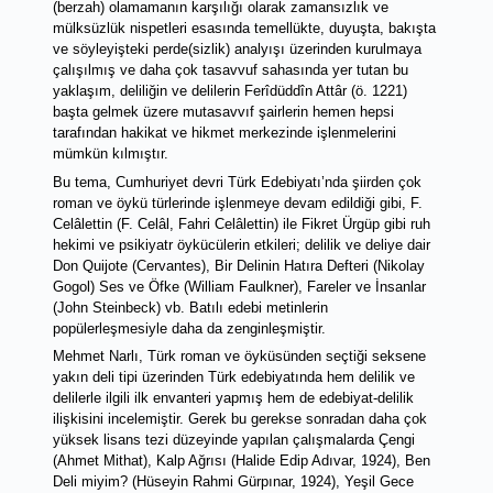
(berzah) olamamanın karşılığı olarak zamansızlık ve 
mülksüzlük nispetleri esasında temellükte, duyuşta, bakışta 
ve söyleyişteki perde(sizlik) analyışı üzerinden kurulmaya 
çalışılmış ve daha çok tasavvuf sahasında yer tutan bu 
yaklaşım, deliliğin ve delilerin Ferîdüddîn Attâr (ö. 1221) 
başta gelmek üzere mutasavvıf şairlerin hemen hepsi 
tarafından hakikat ve hikmet merkezinde işlenmelerini 
mümkün kılmıştır. 
Bu tema, Cumhuriyet devri Türk Edebiyatı’nda şiirden çok 
roman ve öykü türlerinde işlenmeye devam edildiği gibi, F. 
Celâlettin (F. Celâl, Fahri Celâlettin) ile Fikret Ürgüp gibi ruh 
hekimi ve psikiyatr öykücülerin etkileri; delilik ve deliye dair 
Don Quijote (Cervantes), Bir Delinin Hatıra Defteri (Nikolay 
Gogol) Ses ve Öfke (William Faulkner), Fareler ve İnsanlar 
(John Steinbeck) vb. Batılı edebi metinlerin 
popülerleşmesiyle daha da zenginleşmiştir. 
Mehmet Narlı, Türk roman ve öyküsünden seçtiği seksene 
yakın deli tipi üzerinden Türk edebiyatında hem delilik ve 
delilerle ilgili ilk envanteri yapmış hem de edebiyat-delilik 
ilişkisini incelemiştir
. Gerek bu gerekse sonradan daha çok 
yüksek lisans tezi düzeyinde yapılan çalışmalarda Çengi 
(Ahmet Mithat), Kalp Ağrısı (Halide Edip Adıvar, 1924), Ben 
Deli miyim? (Hüseyin Rahmi Gürpınar, 1924), Yeşil Gece 