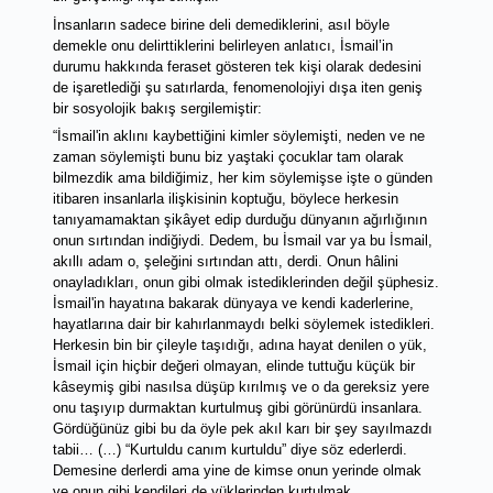
İnsanların sadece birine deli demediklerini, asıl böyle 
demekle onu delirttiklerini belirleyen anlatıcı, İsmail’in 
durumu hakkında feraset gösteren tek kişi olarak dedesini 
de işaretlediği şu satırlarda, fenomenolojiyi dışa iten geniş 
bir sosyolojik bakış sergilemiştir: 
“İsmail'in aklını kaybettiğini kimler söylemişti, neden ve ne 
zaman söylemişti bunu biz yaştaki çocuklar tam olarak 
bilmezdik ama bildiğimiz, her kim söylemişse işte o günden 
itibaren insanlarla ilişkisinin koptuğu, böylece herkesin 
tanıyamamaktan şikâyet edip durduğu dünyanın ağırlığının 
onun sırtından indiğiydi. Dedem, bu İsmail var ya bu İsmail, 
akıllı adam o, şeleğini sırtından attı, derdi. Onun hâlini 
onayladıkları, onun gibi olmak istediklerinden değil şüphesiz. 
İsmail'in hayatına bakarak dünyaya ve kendi kaderlerine, 
hayatlarına dair bir kahırlanmaydı belki söylemek istedikleri. 
Herkesin bin bir çileyle taşıdığı, adına hayat denilen o yük, 
İsmail için hiçbir değeri olmayan, elinde tuttuğu küçük bir 
kâseymiş gibi nasılsa düşüp kırılmış ve o da gereksiz yere 
onu taşıyıp durmaktan kurtulmuş gibi görünürdü insanlara. 
Gördüğünüz gibi bu da öyle pek akıl karı bir şey sayılmazdı 
tabii… (…) “Kurtuldu canım kurtuldu” diye söz ederlerdi. 
Demesine derlerdi ama yine de kimse onun yerinde olmak 
ve onun gibi kendileri de yüklerinden kurtulmak 