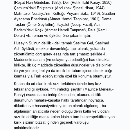
(Reşat Nuri Güntekin, 1928), Deli (Refik Halit Karay, 1930), 
Çamlıca’daki Eniştemiz (Abdulhak Şinasi Hisar, 1944), 
Matmazel Noraliya’nın Koltuğu Peyami Safa, 1949), Saatleri 
Ayarlama Enstitüsü (Ahmet Hamdi Tanpınar, 1961), Dama 
Taşları (Ömer Seyfettin), Hayalet (Necip Fazıl), Acı 
Badem’deki Köşk (Ahmet Hamdi Tanpınar), Reis (Kamil 
Doruk) vb. roman ve öyküler öne çıkarılmıştır. 
Hüseyin Su’nun delilik - deli temalı Sesime Gel, Sesime! 
Adlı öyküsü, mezkur devamlılığa tabi olarak, yukarıda 
zikrettiğimiz dört görev esasında tartışmasız şekilde 4. 
Maddedeki sanata (ve dolayısıyla edebîliğe) has olmakla 
birlikte, ilk üç maddede zikredilen düşünceler ve disiplinler 
ile yer yer eleştirel ya da ironik bir tutum içinde dirsek bağı 
kurmasıyla Türk edebiyatında özel bir konuma oturmuştur. 
Kitaba da ad olan kırık sızı terkibinin içinde beş kez 
tekrarlandığı öyküde, “im imlediği şeydir” (Maurice Merleau-
Ponty) esasınca bu terkip üzerinden, okurunu delilik 
durumunun mahalle-kasaba halkı tarafından hoyratça, 
rikkatten ve hassasiyetten yoksun olarak algılanışı, bu 
algılanışın anlatıcıda neden olduğu derin kalbî ve vicdanî 
sızı ile deliliğe maruz kalan kişinin tam bu perspektiften yani 
kırık sızının bizzat içinden geçerek varoluşu 
anlatılmaktadır. 