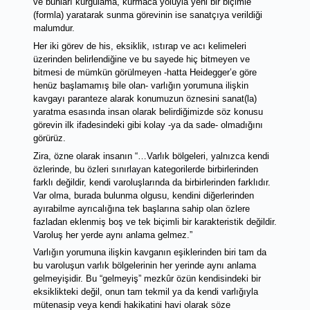
ve bunları kurgulama, kurmaca yoluyla yeni bir biçimle 
(formla) yaratarak sunma görevinin ise sanatçıya verildiği 
malumdur.
Her iki görev de his, eksiklik, ıstırap ve acı kelimeleri 
üzerinden belirlendiğine ve bu sayede hiç bitmeyen ve 
bitmesi de mümkün görülmeyen -hatta Heidegger’e göre 
henüz başlamamış bile olan- varlığın yorumuna ilişkin 
kavgayı
 paranteze alarak konumuzun öznesini sanat(la) 
yaratma esasında insan olarak belirdiğimizde söz konusu 
görevin ilk ifadesindeki gibi kolay -ya da sade- olmadığını 
görürüz. 
Zira, özne olarak insanın “…Varlık bölgeleri, yalnızca kendi 
özlerinde, bu özleri sınırlayan kategorilerde birbirlerinden 
farklı değildir, kendi varoluşlarında da birbirlerinden farklıdır. 
Var olma, burada bulunma olgusu, kendini diğerlerinden 
ayırabilme ayrıcalığına tek başlarına sahip olan özlere 
fazladan eklenmiş boş ve tek biçimli bir karakteristik değildir. 
Varoluş her yerde aynı anlama gelmez.”
Varlığın yorumuna ilişkin kavganın eşiklerinden biri tam da 
bu varoluşun varlık bölgelerinin her yerinde aynı anlama 
gelmeyişidir. Bu “gelmeyiş” mezkûr özün kendisindeki bir 
eksiklikteki değil, onun tam tekmil ya da kendi varlığıyla 
mütenasip veya kendi hakikatini havi olarak söze 