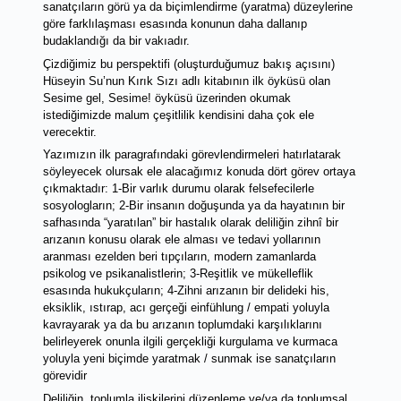
sanatçıların görü ya da biçimlendirme (yaratma) düzeylerine 
göre farklılaşması esasında konunun daha dallanıp 
budaklandığı da bir vakıadır. 
Çizdiğimiz bu perspektifi (oluşturduğumuz bakış açısını) 
Hüseyin Su’nun Kırık Sızı adlı kitabının ilk öyküsü olan 
Sesime gel, Sesime!
 öyküsü üzerinden okumak 
istediğimizde malum çeşitlilik kendisini daha çok ele 
verecektir. 
Yazımızın ilk paragrafındaki görevlendirmeleri hatırlatarak 
söyleyecek olursak ele alacağımız konuda dört görev ortaya 
çıkmaktadır: 1-Bir varlık durumu olarak felsefecilerle 
sosyologların; 2-Bir insanın doğuşunda ya da hayatının bir 
safhasında “yaratılan” bir hastalık olarak deliliğin zihnî bir 
arızanın konusu olarak ele alması ve tedavi yollarının 
aranması ezelden beri tıpçıların, modern zamanlarda 
psikolog ve psikanalistlerin; 3-Reşitlik ve mükelleflik 
esasında hukukçuların; 4-Zihni arızanın bir delideki his, 
eksiklik, ıstırap, acı gerçeği einfühlung / empati yoluyla 
kavrayarak ya da bu arızanın toplumdaki karşılıklarını 
belirleyerek onunla ilgili gerçekliği kurgulama ve kurmaca 
yoluyla yeni biçimde yaratmak / sunmak ise sanatçıların 
görevidir
Deliliğin, toplumla ilişkilerini düzenleme ve/ya da toplumsal 