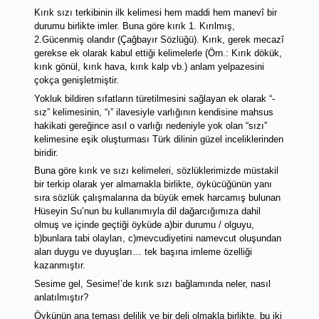
Kırık sızı terkibinin ilk kelimesi hem maddi hem manevî bir 
durumu birlikte imler. Buna göre kırık 1. Kırılmış, 
2.Gücenmiş olandır (Çağbayır Sözlüğü). Kırık, gerek mecazî 
gerekse ek olarak kabul ettiği kelimelerle (Örn.: Kırık dökük, 
kırık gönül, kırık hava, kırık kalp vb.) anlam yelpazesini 
çokça genişletmiştir.    
Yokluk bildiren sıfatların türetilmesini sağlayan ek olarak “-
sız” kelimesinin, “ı” ilavesiyle varlığının kendisine mahsus 
hakikati gereğince asıl o varlığı nedeniyle yok olan “sızı” 
kelimesine eşik oluşturması Türk dilinin güzel inceliklerinden 
biridir.  
Buna göre kırık ve sızı kelimeleri, sözlüklerimizde müstakil 
bir terkip olarak yer almamakla birlikte, öykücüğünün yanı 
sıra sözlük çalışmalarına da büyük emek harcamış bulunan 
Hüseyin Su’nun bu kullanımıyla dil dağarcığımıza dahil 
olmuş ve içinde geçtiği öyküde a)bir durumu / olguyu, 
b)bunlara tabi olayları, c)mevcudiyetini namevcut oluşundan 
alan duygu ve duyuşları… tek başına imleme özelliği 
kazanmıştır. 
Sesime gel, Sesime!’de kırık sızı bağlamında neler, nasıl 
anlatılmıştır?
Öykünün ana teması delilik ve bir deli olmakla birlikte, bu iki 