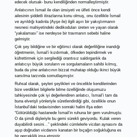
edecek olursak- bunu kendiliğinden normalleştirmiştir. 
Anlatıcının İsmail ile olan ünsiyeti ve ülfeti önce kendi 
ailesinin şiddetli itirazlarına konu olmuş, onu özellikle İsmail 
ve ayrıldığı kadınla (Ayşe ile) ilgili aşırı bir yakıştırmanın 
nesnesi mahiyetindeki dedikoduları üreten ve yayan olarak 
“yakalaması” ise nerdeyse bir travmanın sebebi haline 
gelmiştir. 
Çok şey bildiğine ve bir eğitimci olarak değerliliğine inandığı 
öğretmenin, İsmail’i kızdırmak, öfkeden tepindirmek ve 
küfrettirmek için sergilediği orantısız saldırganlık da 
anlatıcıyı büyük soruların ve sorgulamaların sahibi kılmış, 
buda da yine anlatıcının bizzat muhatap olduğu ikinci büyük 
sarsılma tarzında somutlaşmıştır. 
Ruhsal olarak, şeyleri şeylikleri ve öncelikle kendilerinden 
bize verdikleri bilgilerle bilme özelliğinde oluşumuzu 
tahkiyesinde çok iyi değerlendiren anlatıcı, İsmail’i tam da 
buna elverişli yönleriyle sûretlendirdiği gibi, özellikle onun 
İstanbul’daki tedavisinden sonraki halini ifşa eden 
“Götürüldüğü hastanede İsmail’in ruhuna bir gem vurulmuştu. 
O da şimdi dişleriyle bu gemi sürekli geviyordu. Kulak veren 
duyabilirdi sesini…” şeklindeki cümlelerle vicdan aynasını da 
aşıp doğrudan vicdanını kanatan bir bıçağın soğukluğuna es 
bir gerçekliği inşa etmiştir.