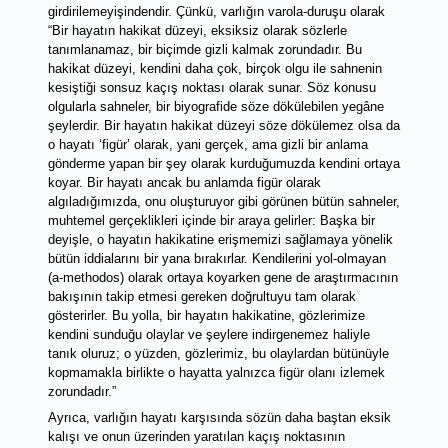
girdirilemeyişindendir. Çünkü, varlığın varola-duruşu olarak 
“Bir hayatın hakikat düzeyi, eksiksiz olarak sözlerle 
tanımlanamaz, bir biçimde gizli kalmak zorundadır. Bu 
hakikat düzeyi, kendini daha çok, birçok olgu ile sahnenin 
kesiştiği sonsuz kaçış noktası olarak sunar. Söz konusu 
olgularla sahneler, bir biyografide söze dökülebilen yegâne 
şeylerdir. Bir hayatın hakikat düzeyi söze dökülemez olsa da 
o hayatı ‘figür’ olarak, yani gerçek, ama gizli bir anlama 
gönderme yapan bir şey olarak kurduğumuzda kendini ortaya 
koyar. Bir hayatı ancak bu anlamda figür olarak 
algıladığımızda, onu oluşturuyor gibi görünen bütün sahneler, 
muhtemel gerçeklikleri içinde bir araya gelirler: Başka bir 
deyişle, o hayatın hakikatine erişmemizi sağlamaya yönelik 
bütün iddialarını bir yana bırakırlar. Kendilerini yol-olmayan 
(a-methodos) olarak ortaya koyarken gene de araştırmacının 
bakışının takip etmesi gereken doğrultuyu tam olarak 
gösterirler. Bu yolla, bir hayatın hakikatine, gözlerimize 
kendini sunduğu olaylar ve şeylere indirgenemez haliyle 
tanık oluruz; o yüzden, gözlerimiz, bu olaylardan bütünüyle 
kopmamakla birlikte o hayatta yalnızca figür olanı izlemek 
zorundadır.”
Ayrıca, varlığın hayatı karşısında sözün daha baştan eksik 
kalışı ve onun üzerinden yaratılan kaçış noktasının 