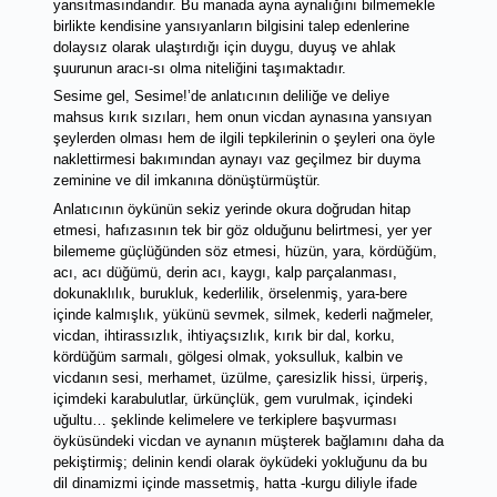
yansıtmasındandır. Bu manada ayna aynalığını bilmemekle 
birlikte kendisine yansıyanların bilgisini talep edenlerine 
dolaysız olarak ulaştırdığı için duygu, duyuş ve ahlak 
şuurunun aracı-sı olma niteliğini taşımaktadır. 
Sesime gel, Sesime!’de anlatıcının deliliğe ve deliye 
mahsus kırık sızıları, hem onun vicdan aynasına yansıyan 
şeylerden olması hem de ilgili tepkilerinin o şeyleri ona öyle 
naklettirmesi bakımından aynayı vaz geçilmez bir duyma 
zeminine ve dil imkanına dönüştürmüştür. 
Anlatıcının öykünün sekiz yerinde okura doğrudan hitap 
etmesi, hafızasının tek bir göz olduğunu belirtmesi, yer yer 
bilememe güçlüğünden söz etmesi, hüzün, yara, kördüğüm, 
acı, acı düğümü, derin acı, kaygı, kalp parçalanması, 
dokunaklılık, burukluk, kederlilik, örselenmiş, yara-bere 
içinde kalmışlık, yükünü sevmek, silmek, kederli nağmeler, 
vicdan, ihtirassızlık, ihtiyaçsızlık, kırık bir dal, korku, 
kördüğüm sarmalı, gölgesi olmak, yoksulluk, kalbin ve 
vicdanın sesi, merhamet, üzülme, çaresizlik hissi, ürperiş, 
içimdeki karabulutlar, ürkünçlük, gem vurulmak, içindeki 
uğultu… şeklinde kelimelere ve terkiplere başvurması 
öyküsündeki vicdan ve aynanın müşterek bağlamını daha da 
pekiştirmiş; delinin kendi olarak öyküdeki yokluğunu da bu 
dil dinamizmi içinde massetmiş, hatta -kurgu diliyle ifade 