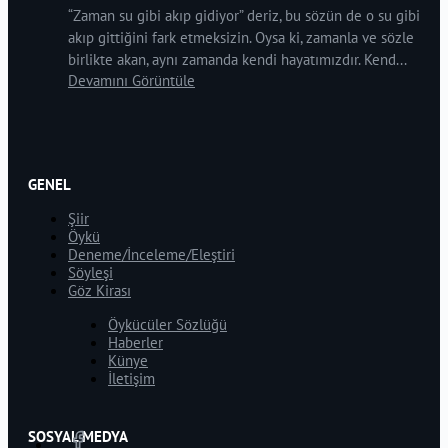
“Zaman su gibi akıp gidiyor” deriz, bu sözün de o su gibi
akıp gittiğini fark etmeksizin. Oysa ki, zamanla ve sözle
birlikte akan, aynı zamanda kendi hayatımızdır. Kend...
Devamını Görüntüle
GENEL
Şiir
Öykü
Deneme/İnceleme/Eleştiri
Söyleşi
Göz Kirası
Öykücüler Sözlüğü
Haberler
Künye
İletişim
SOSYAL MEDYA