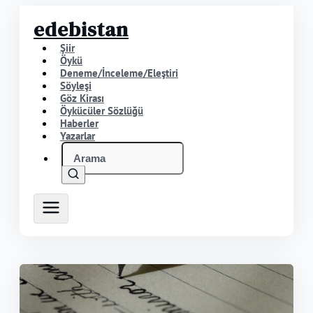
edebistan
Şiir
Öykü
Deneme/İnceleme/Eleştiri
Söyleşi
Göz Kirası
Öykücüler Sözlüğü
Haberler
Yazarlar