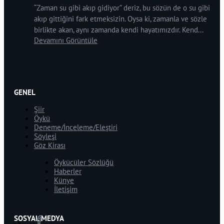
“Zaman su gibi akıp gidiyor” deriz, bu sözün de o su gibi
akıp gittiğini fark etmeksizin. Oysa ki, zamanla ve sözle
birlikte akan, aynı zamanda kendi hayatımızdır. Kend...
Devamını Görüntüle
GENEL
Şiir
Öykü
Deneme/İnceleme/Eleştiri
Söyleşi
Göz Kirası
Öykücüler Sözlüğü
Haberler
Künye
İletişim
SOSYAL MEDYA