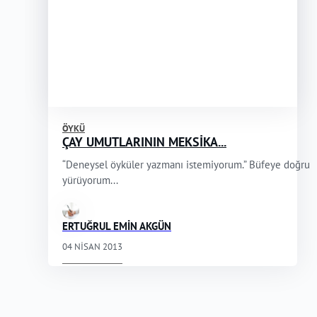
ÖYKÜ
ÇAY UMUTLARININ MEKSİKA...
“Deneysel öyküler yazmanı istemiyorum.” Büfeye doğru
yürüyorum...
ERTUĞRUL EMİN AKGÜN
04 NISAN 2013