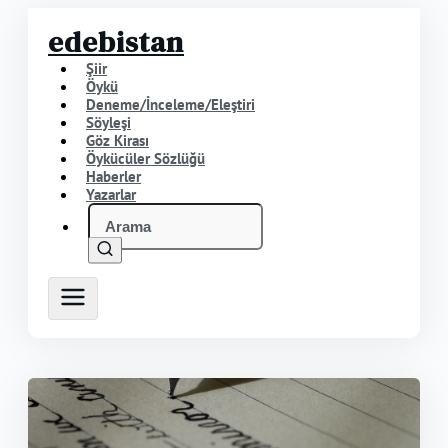
edebistan
Şiir
Öykü
Deneme/İnceleme/Eleştiri
Söyleşi
Göz Kirası
Öykücüler Sözlüğü
Haberler
Yazarlar