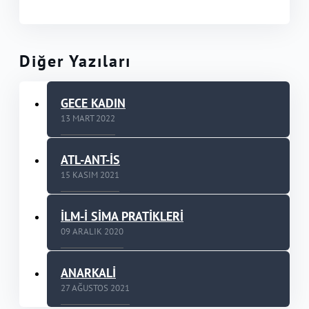
ve kuruluşlarda iletişim danışmanlıklarında bulundu.
Hali hazırda bir çocuk babasıdır.
Diğer Yazıları
GECE KADIN
13 MART 2022
ATL-ANT-İS
15 KASIM 2021
İLM-İ SİMA PRATİKLERİ
09 ARALIK 2020
ANARKALİ
27 AĞUSTOS 2021