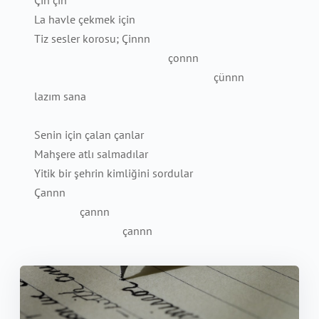
Çin çin
La havle çekmek için
Tiz sesler korosu; Çinnn
çonnn
çünnn
lazım sana
Senin için çalan çanlar
Mahşere atlı salmadılar
Yitik bir şehrin kimliğini sordular
Çannn
çannn
çannn