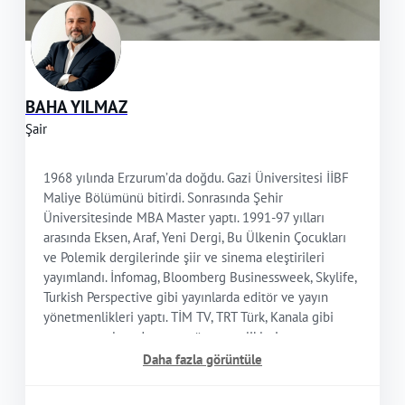
BAHA YILMAZ
Şair
1968 yılında Erzurum’da doğdu. Gazi Üniversitesi İİBF
Maliye Bölümünü bitirdi. Sonrasında Şehir
Üniversitesinde MBA Master yaptı. 1991-97 yılları
arasında Eksen, Araf, Yeni Dergi, Bu Ülkenin Çocukları
ve Polemik dergilerinde şiir ve sinema eleştirileri
yayımlandı. İnfomag, Bloomberg Businessweek, Skylife,
Turkish Perspective gibi yayınlarda editör ve yayın
yönetmenlikleri yaptı. TİM TV, TRT Türk, Kanala gibi
yayın mecralarında yayın yönetmenlikleri yaptı.
“Göklere Çekilen Kartal” adlı bir belgesel çekti. Pek çok
Daha fazla görüntüle
radyoda yapımcılıklarda bulundu. Ses ve radyo
ekseninde teorik çalışmalara imza attı. Pek çok kurum