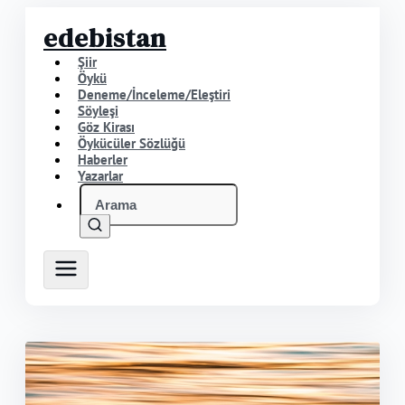
edebistan
Şiir
Öykü
Deneme/İnceleme/Eleştiri
Söyleşi
Göz Kirası
Öykücüler Sözlüğü
Haberler
Yazarlar