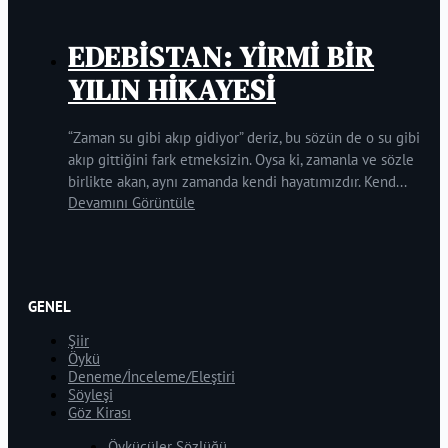
EDEBİSTAN: YİRMİ BİR
YILIN HİKAYESİ
“Zaman su gibi akıp gidiyor” deriz, bu sözün de o su gibi
akıp gittiğini fark etmeksizin. Oysa ki, zamanla ve sözle
birlikte akan, aynı zamanda kendi hayatımızdır. Kend...
Devamını Görüntüle
GENEL
Şiir
Öykü
Deneme/İnceleme/Eleştiri
Söyleşi
Göz Kirası
Öykücüler Sözlüğü