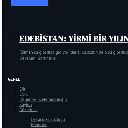
EDEBİSTAN: YİRMİ BİR YILI
“Zaman su gibi akıp gidiyor” deriz, bu sözün de o su gibi akıp
Devamını Görüntüle
GENEL
Şiir
Öykü
Deneme/İnceleme/Eleştiri
Söyleşi
Göz Kirası
Öykücüler Sözlüğü
Haberler