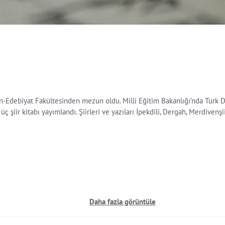
Edebiyat Fakültesinden mezun oldu. Milli Eğitim Bakanlığı’nda Türk Dil
iir kitabı yayımlandı. Şiirleri ve yazıları İpekdili, Dergah, Merdivenşiir
Daha fazla görüntüle