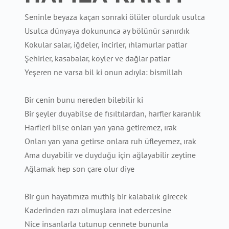
Seninle beyaza kaçan sonraki ölüler olurduk usulca
Usulca dünyaya dokununca ay bölünür sanırdık
Kokular salar, iğdeler, incirler, ıhlamurlar patlar
Şehirler, kasabalar, köyler ve dağlar patlar
Yeşeren ne varsa bil ki onun adıyla: bismillah
Bir cenin bunu nereden bilebilir ki
Bir şeyler duyabilse de fısıltılardan, harfler karanlık
Harfleri bilse onları yan yana getiremez, ırak
Onları yan yana getirse onlara ruh üfleyemez, ırak
Ama duyabilir ve duyduğu için ağlayabilir zeytine
Ağlamak hep son çare olur diye
Bir gün hayatımıza müthiş bir kalabalık girecek
Kaderinden razı olmuşlara inat edercesine
Nice insanlarla tutunup cennete bununla