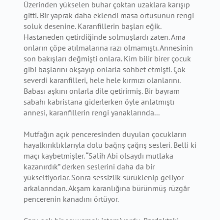
Üzerinden yükselen buhar çoktan uzaklara karışıp
gitti. Bir yaprak daha eklendi masa örtüsünün rengi
soluk desenine. Karanfillerin başları eğik.
Hastaneden getirdiğinde solmuşlardı zaten. Ama
onların çöpe atılmalarına razı olmamıştı. Annesinin
son bakışları değmişti onlara. Kim bilir birer çocuk
gibi başlarını okşayıp onlarla sohbet etmişti. Çok
severdi karanfilleri, hele hele kırmızı olanlarını.
Babası aşkını onlarla dile getirirmiş. Bir bayram
sabahı kabristana giderlerken öyle anlatmıştı
annesi, karanfillerin rengi yanaklarında...
Mutfağın açık penceresinden duyulan çocukların
hayalkırıklıklarıyla dolu bağrış çağrış sesleri. Belli ki
maçı kaybetmişler. “Salih Abi olsaydı mutlaka
kazanırdık” derken seslerini daha da bir
yükseltiyorlar. Sonra sessizlik sürüklenip geliyor
arkalarından. Akşam karanlığına bürünmüş rüzgâr
pencerenin kanadını örtüyor.