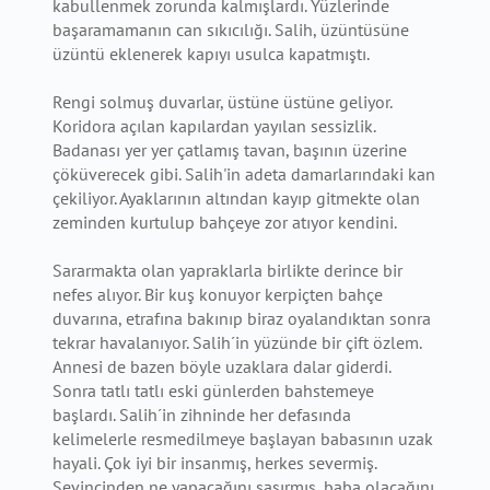
kabullenmek zorunda kalmışlardı. Yüzlerinde
başaramamanın can sıkıcılığı. Salih, üzüntüsüne
üzüntü eklenerek kapıyı usulca kapatmıştı.
Rengi solmuş duvarlar, üstüne üstüne geliyor.
Koridora açılan kapılardan yayılan sessizlik.
Badanası yer yer çatlamış tavan, başının üzerine
çöküverecek gibi. Salih'in adeta damarlarındaki kan
çekiliyor. Ayaklarının altından kayıp gitmekte olan
zeminden kurtulup bahçeye zor atıyor kendini.
Sararmakta olan yapraklarla birlikte derince bir
nefes alıyor. Bir kuş konuyor kerpiçten bahçe
duvarına, etrafına bakınıp biraz oyalandıktan sonra
tekrar havalanıyor. Salih´in yüzünde bir çift özlem.
Annesi de bazen böyle uzaklara dalar giderdi.
Sonra tatlı tatlı eski günlerden bahstemeye
başlardı. Salih´in zihninde her defasında
kelimelerle resmedilmeye başlayan babasının uzak
hayali. Çok iyi bir insanmış, herkes severmiş.
Sevincinden ne yapacağını şaşırmış, baba olacağını