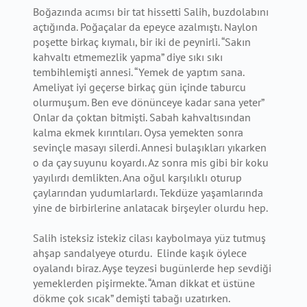
Boğazında acımsı bir tat hissetti Salih, buzdolabını
açtığında. Poğaçalar da epeyce azalmıştı. Naylon
poşette birkaç kıymalı, bir iki de peynirli. “Sakın
kahvaltı etmemezlik yapma” diye sıkı sıkı
tembihlemişti annesi. “Yemek de yaptım sana.
Ameliyat iyi geçerse birkaç gün içinde taburcu
olurmuşum. Ben eve dönünceye kadar sana yeter”
Onlar da çoktan bitmişti. Sabah kahvaltısından
kalma ekmek kırıntıları. Oysa yemekten sonra
sevinçle masayı silerdi. Annesi bulaşıkları yıkarken
o da çay suyunu koyardı. Az sonra mis gibi bir koku
yayılırdı demlikten. Ana oğul karşılıklı oturup
çaylarından yudumlarlardı. Tekdüze yaşamlarında
yine de birbirlerine anlatacak birşeyler olurdu hep.
Salih isteksiz istekiz cilası kaybolmaya yüz tutmuş
ahşap sandalyeye oturdu. Elinde kaşık öylece
oyalandı biraz. Ayşe teyzesi bugünlerde hep sevdiği
yemeklerden pişirmekte. “Aman dikkat et üstüne
dökme çok sıcak” demişti tabağı uzatırken.