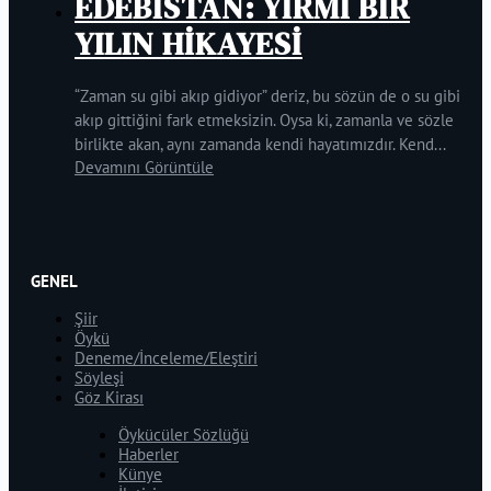
EDEBİSTAN: YİRMİ BİR
YILIN HİKAYESİ
“Zaman su gibi akıp gidiyor” deriz, bu sözün de o su gibi
akıp gittiğini fark etmeksizin. Oysa ki, zamanla ve sözle
birlikte akan, aynı zamanda kendi hayatımızdır. Kend...
Devamını Görüntüle
GENEL
Şiir
Öykü
Deneme/İnceleme/Eleştiri
Söyleşi
Göz Kirası
Öykücüler Sözlüğü
Haberler
Künye