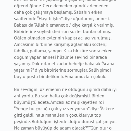
öğrendiğinde. Gece demeden gündüz demeden
daha çok çalışmaya başlamış. Sabahın erken
saatlerinde “Hayırlı işler” diye uğurlarmış annesi.
Babası da “Allah'a emanet ol” diye karşılık verirmiş.
Birbirlerine söyledikleri son sözler bunlar olmuş.
Öğlen olmadan evlerinin kapısı acı acı vurulmuş.
Amcasının birbirine karışmış ağlamaklı sözleri;
fabrika, patlama, yangın. Kısa bir süre sonra erken
doğum yapan annesi hüzünle sevinci bir arada
yaşamış. Doktorlar el kadar bebeğe bakarak “Acaba
yaşar mı?” diye birbirlerine sormuşlar. Salih şimdi
boylu poslu bir delikanlı. Ama omuzları çökük.
Bir sevdiğini özlemenin ne olduğunu şimdi daha iyi
anlıyordu. Bu son hafta çok değişmişti. Birden
büyümüştü adeta. Amcası az mı şikayetlenirdi
“Yenge bu çocuğa çok yüz veriyorsun” diye. “Askere
gitti geldi, hala mahallenin çocuklarıyla top
peşinde. Bulduğum işlerde doğru dürüst çalışmıyor.
Ne zaman büyüyüp de adam olacak?” “Gün olur o