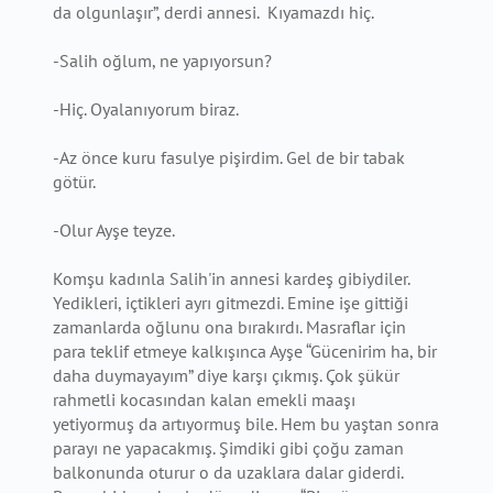
da olgunlaşır”, derdi annesi. Kıyamazdı hiç.
-Salih oğlum, ne yapıyorsun?
-Hiç. Oyalanıyorum biraz.
-Az önce kuru fasulye pişirdim. Gel de bir tabak
götür.
-Olur Ayşe teyze.
Komşu kadınla Salih'in annesi kardeş gibiydiler.
Yedikleri, içtikleri ayrı gitmezdi. Emine işe gittiği
zamanlarda oğlunu ona bırakırdı. Masraflar için
para teklif etmeye kalkışınca Ayşe “Gücenirim ha, bir
daha duymayayım” diye karşı çıkmış. Çok şükür
rahmetli kocasından kalan emekli maaşı
yetiyormuş da artıyormuş bile. Hem bu yaştan sonra
parayı ne yapacakmış. Şimdiki gibi çoğu zaman
balkonunda oturur o da uzaklara dalar giderdi.