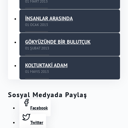
01 MART 2013
İNSANLAR ARASINDA
01 OCAK 2013
GÖKYÜZÜNDE BİR BULUTÇUK
01 ŞUBAT 2013
KOLTUKTAKİ ADAM
01 MAYIS 2013
Sosyal Medyada Paylaş
Facebook
Twitter