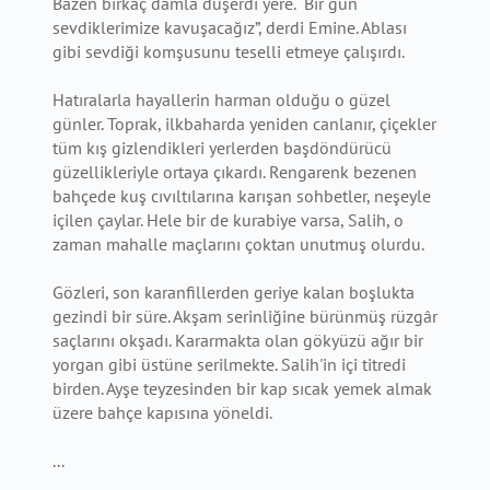
Bazen birkaç damla düşerdi yere. “Bir gün
sevdiklerimize kavuşacağız”, derdi Emine. Ablası
gibi sevdiği komşusunu teselli etmeye çalışırdı.
Hatıralarla hayallerin harman olduğu o güzel
günler. Toprak, ilkbaharda yeniden canlanır, çiçekler
tüm kış gizlendikleri yerlerden başdöndürücü
güzellikleriyle ortaya çıkardı. Rengarenk bezenen
bahçede kuş cıvıltılarına karışan sohbetler, neşeyle
içilen çaylar. Hele bir de kurabiye varsa, Salih, o
zaman mahalle maçlarını çoktan unutmuş olurdu.
Gözleri, son karanfillerden geriye kalan boşlukta
gezindi bir süre. Akşam serinliğine bürünmüş rüzgâr
saçlarını okşadı. Kararmakta olan gökyüzü ağır bir
yorgan gibi üstüne serilmekte. Salih'in içi titredi
birden. Ayşe teyzesinden bir kap sıcak yemek almak
üzere bahçe kapısına yöneldi.
...