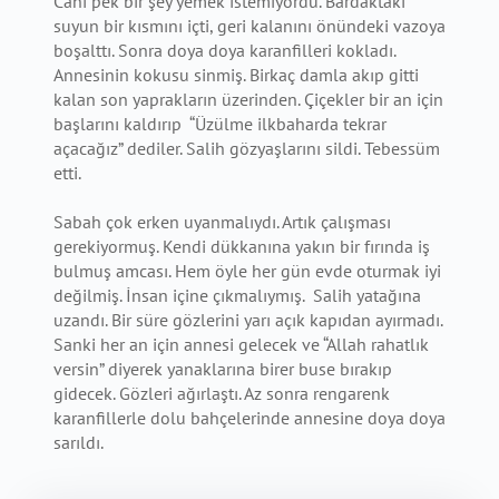
Canı pek bir şey yemek istemiyordu. Bardaktaki
suyun bir kısmını içti, geri kalanını önündeki vazoya
boşalttı. Sonra doya doya karanfilleri kokladı.
Annesinin kokusu sinmiş. Birkaç damla akıp gitti
kalan son yaprakların üzerinden. Çiçekler bir an için
başlarını kaldırıp “Üzülme ilkbaharda tekrar
açacağız” dediler. Salih gözyaşlarını sildi. Tebessüm
etti.
Sabah çok erken uyanmalıydı. Artık çalışması
gerekiyormuş. Kendi dükkanına yakın bir fırında iş
bulmuş amcası. Hem öyle her gün evde oturmak iyi
değilmiş. İnsan içine çıkmalıymış. Salih yatağına
uzandı. Bir süre gözlerini yarı açık kapıdan ayırmadı.
Sanki her an için annesi gelecek ve “Allah rahatlık
versin” diyerek yanaklarına birer buse bırakıp
gidecek. Gözleri ağırlaştı. Az sonra rengarenk
karanfillerle dolu bahçelerinde annesine doya doya
sarıldı.