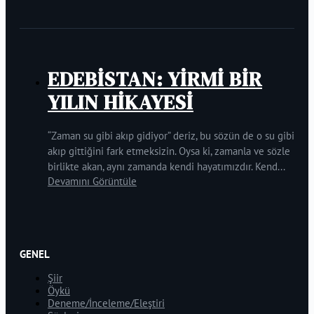
EDEBİSTAN: YİRMİ BİR
YILIN HİKAYESİ
“Zaman su gibi akıp gidiyor” deriz, bu sözün de o su gibi
akıp gittiğini fark etmeksizin. Oysa ki, zamanla ve sözle
birlikte akan, aynı zamanda kendi hayatımızdır. Kend...
Devamını Görüntüle
GENEL
Şiir
Öykü
Deneme/İnceleme/Eleştiri