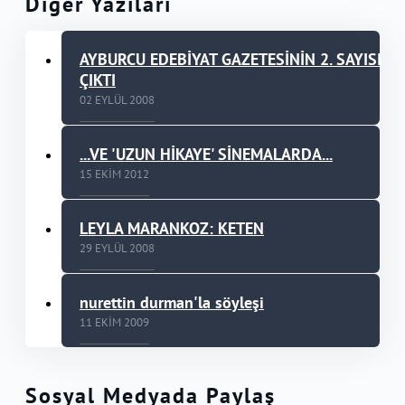
Diğer Yazıları
AYBURCU EDEBİYAT GAZETESİNİN 2. SAYISI
ÇIKTI
02 EYLÜL 2008
...VE 'UZUN HİKAYE' SİNEMALARDA...
15 EKIM 2012
LEYLA MARANKOZ: KETEN
29 EYLÜL 2008
nurettin durman'la söyleşi
11 EKIM 2009
Sosyal Medyada Paylaş