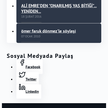
ALİ EMRE'DEN "ONARILMIŞ YAS BİTİĞİ"...
YENİDEN...
18 ŞUBAT 2016
ömer faruk dönmez'le söyleşi
07 OCAK 2010
Sosyal Medyada Paylaş
Facebook
Twitter
Linkedin