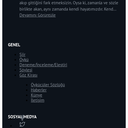
akıp gittiğini fark etmeksizin. Oysa ki, zamanla ve sözle
birlikte akan, aynı zamanda kendi hayatımızdır. Kend...
Devamını Görüntüle
GENEL
Şiir
Öykü
Deneme/İnceleme/Eleştiri
Söyleşi
Göz Kirası
Öykücüler Sözlüğü
Haberler
Künye
İletişim
SOSYAL MEDYA