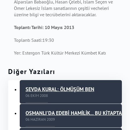
Alparslan Babaoğlu, Hasan Çelebi, İslam Seçen ve
Ömer Lekesiz İslam sanatlarının çeşitli vecheleri
üzerine bilgi ve tecrübelerini aktaracaklar.
Toplantı Tarihi: 10 Mayıs 2013
Toplantı Saati:19:30
Yer: Estergon Türk Kültür Merkezi Kümbet Katı
Diğer Yazıları
SEVDA KURAL: ÖLMÜŞÜM BEN
06 EKIM 2008
OSMANLI'DA EDEBİ HAMİLİK... BU KİTAPTA
06 HAZIRAN 2009