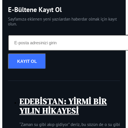
E-Bültene Kayıt Ol
Sayfamıza eklenen yeni yazılardan haberdar olmak için kayıt
olun.
KAYIT OL
EDEBİSTAN: YİRMİ BİR
YILIN HİKAYESİ
“Zaman su gibi akıp gidiyor” deriz, bu sözün de o su gibi