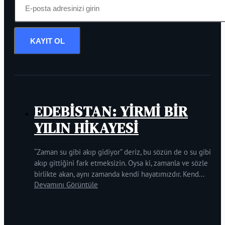
KAYIT OL
EDEBİSTAN: YİRMİ BİR
YILIN HİKAYESİ
“Zaman su gibi akıp gidiyor” deriz, bu sözün de o su gibi
akıp gittiğini fark etmeksizin. Oysa ki, zamanla ve sözle
birlikte akan, aynı zamanda kendi hayatımızdır. Kend...
Devamını Görüntüle