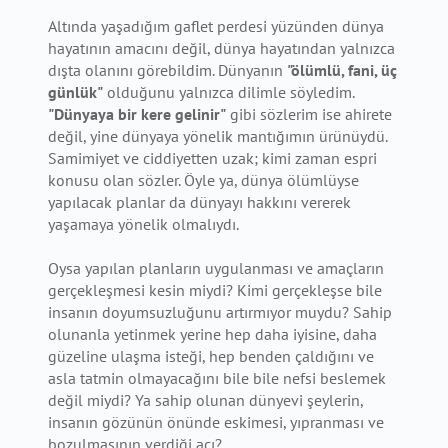
Altında yaşadığım gaflet perdesi yüzünden dünya
hayatının amacını değil, dünya hayatından yalnızca
dışta olanını görebildim. Dünyanın
"ölümlü, fani, üç
günlük"
olduğunu yalnızca dilimle söyledim.
"Dünyaya bir kere gelinir"
gibi sözlerim ise ahirete
değil, yine dünyaya yönelik mantığımın ürünüydü.
Samimiyet ve ciddiyetten uzak; kimi zaman espri
konusu olan sözler. Öyle ya, dünya ölümlüyse
yapılacak planlar da dünyayı hakkını vererek
yaşamaya yönelik olmalıydı.
Oysa yapılan planların uygulanması ve amaçların
gerçekleşmesi kesin miydi? Kimi gerçekleşse bile
insanın doyumsuzluğunu artırmıyor muydu? Sahip
olunanla yetinmek yerine hep daha iyisine, daha
güzeline ulaşma isteği, hep benden çaldığını ve
asla tatmin olmayacağını bile bile nefsi beslemek
değil miydi? Ya sahip olunan dünyevi şeylerin,
insanın gözünün önünde eskimesi, yıpranması ve
bozulmasının verdiği acı?..