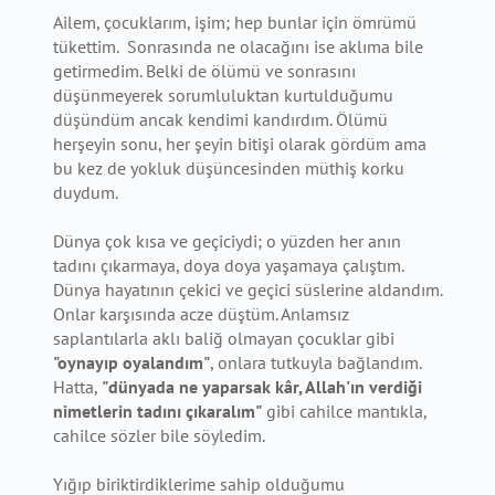
Ailem, çocuklarım, işim; hep bunlar için ömrümü
tükettim. Sonrasında ne olacağını ise aklıma bile
getirmedim. Belki de ölümü ve sonrasını
düşünmeyerek sorumluluktan kurtulduğumu
düşündüm ancak kendimi kandırdım. Ölümü
herşeyin sonu, her şeyin bitişi olarak gördüm ama
bu kez de yokluk düşüncesinden müthiş korku
duydum.
Dünya çok kısa ve geçiciydi; o yüzden her anın
tadını çıkarmaya, doya doya yaşamaya çalıştım.
Dünya hayatının çekici ve geçici süslerine aldandım.
Onlar karşısında acze düştüm. Anlamsız
saplantılarla aklı baliğ olmayan çocuklar gibi
"oynayıp oyalandım"
, onlara tutkuyla bağlandım.
Hatta,
"dünyada ne yaparsak kâr, Allah'ın verdiği
nimetlerin tadını çıkaralım"
gibi cahilce mantıkla,
cahilce sözler bile söyledim.
Yığıp biriktirdiklerime sahip olduğumu