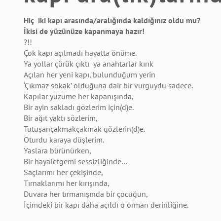
Hiç iki kapı arasında/aralı
ğ
ında kaldı
ğ
ınız oldu mu?
İ
kisi de yüzünüze kapanmaya hazır!
?!!
Çok kapı açılmadı hayatta önüme.
Ya yollar çürük çıktı ya anahtarlar kırık
Açılan her yeni kapı, bulunduğum yerin
‘Çıkmaz sokak’ olduğuna dair bir vurguydu sadece.
Kapılar
yüzüme her kapanışında,
Bir ayin sakladı gözlerim için(d)e.
Bir ağıt yaktı sözlerim,
Tutuşançakmakçakmak gözlerin(d)e.
Oturdu karaya düşlerim.
Yaslara bürünürken,
Bir hayaletgemi sessizliğinde…
Saçlarımı her çekişinde,
Tırnaklarımı her kırışında,
Duvara her tırmanışında bir çocuğun,
İçimdeki bir kapı daha açıldı o orman derinliğine.