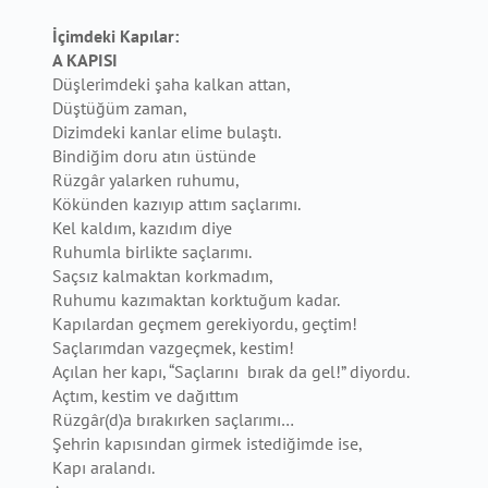
İ
çimdeki Kapılar:
A KAPISI
Düşlerimdeki şaha kalkan attan,
Düştüğüm zaman,
Dizimdeki kanlar elime bulaştı.
Bindiğim doru atın üstünde
Rüzgâr yalarken ruhumu,
Kökünden kazıyıp attım saçlarımı.
Kel kaldım, kazıdım diye
Ruhumla birlikte saçlarımı.
Saçsız kalmaktan korkmadım,
Ruhumu kazımaktan korktuğum kadar.
Kapılardan geçmem gerekiyordu, geçtim!
Saçlarımdan vazgeçmek, kestim!
Açılan her kapı, “Saçlarını bırak da gel!” diyordu.
Açtım, kestim ve dağıttım
Rüzgâr(d)a bırakırken saçlarımı…
Şehrin kapısından girmek istediğimde ise,
Kapı aralandı.