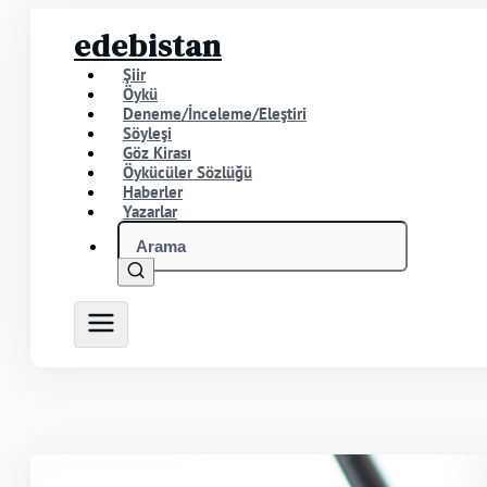
edebistan
Şiir
Öykü
Deneme/İnceleme/Eleştiri
Söyleşi
Göz Kirası
Öykücüler Sözlüğü
Haberler
Yazarlar