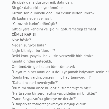
Bir çiçek daha düşüyor erik dalından.
Bir güz daha ekleniyor ömrüne.
Güzün son günüydü değil mi ‘evlilik yıldönümü’n?
Bir kadın neden ve nasıl
‘Yalnız bir kadın’a dönüşür?
Gittiği yere kendini ve ışığını götüremediği zaman!
CÜMLE KAPISI
Niye böyle?
Neden sürüyor hâlâ?
Niçin bitmiyor bu ‘durum’?
Belki konuşsaydık, belki izin verseydik birbirimize…
Kendiliğinden gelecekti,
Ömrümüzün geri kalan tüm cümleleri:
“Hayatımın her anını dolu dolu yaşamak istiyorum seninle!
“Sanki hep vardın, öncesini hiç hatırlamıyorum!”
“Daha önceleri neredeydin?”
“Bu filmi daha önce bu gözle izlememiştim hiç!”
“Hafta sonu bir sergi açılışı var, gidelim mi birlikte?”
“Yarın Beypazarı’na gitmeye ne dersin?”
“Altınpark’ta fotoğraf çekmeyeli bayağı oldu!”