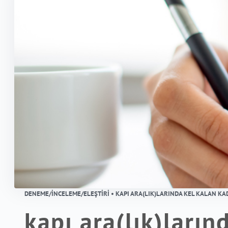
DENEME/İNCELEME/ELEŞTIRI • KAPI ARA(LIK)LARINDA KEL KALAN KA
kapı ara(lık)ların