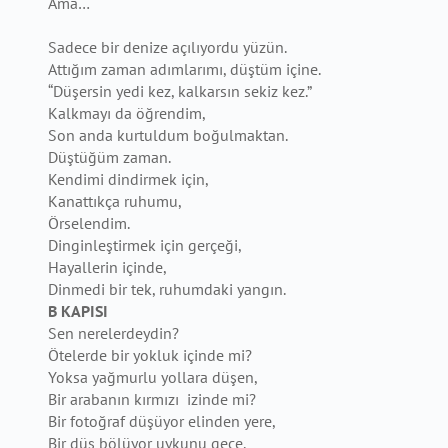
Ama…
Sadece bir denize açılıyordu yüzün.
Attığım zaman adımlarımı, düştüm içine.
“Düşersin yedi kez, kalkarsın sekiz kez.”
Kalkmayı da öğrendim,
Son anda kurtuldum boğulmaktan.
Düştüğüm zaman.
Kendimi dindirmek için,
Kanattıkça ruhumu,
Örselendim.
Dinginleştirmek için gerçeği,
Hayallerin içinde,
Dinmedi bir tek, ruhumdaki yangın.
B KAPISI
Sen nerelerdeydin?
Ötelerde bir yokluk içinde mi?
Yoksa yağmurlu yollara düşen,
Bir arabanın kırmızı izinde mi?
Bir fotoğraf düşüyor elinden yere,
Bir düş bölüyor uykunu gece.