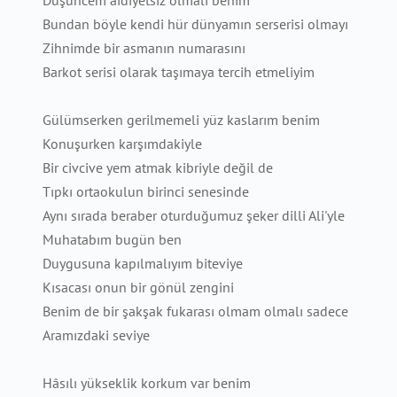
Düşüncem aidiyetsiz olmalı benim
Bundan böyle kendi hür dünyamın serserisi olmayı
Zihnimde bir asmanın numarasını
Barkot serisi olarak taşımaya tercih etmeliyim
Gülümserken gerilmemeli yüz kaslarım benim
Konuşurken karşımdakiyle
Bir civcive yem atmak kibriyle değil de
Tıpkı ortaokulun birinci senesinde
Aynı sırada beraber oturduğumuz şeker dilli Ali'yle
Muhatabım bugün ben
Duygusuna kapılmalıyım biteviye
Kısacası onun bir gönül zengini
Benim de bir şakşak fukarası olmam olmalı sadece
Aramızdaki seviye
Hâsılı yükseklik korkum var benim