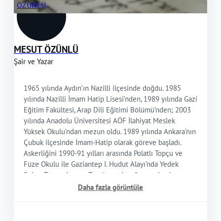
MESUT ÖZÜNLÜ
Şair ve Yazar
1965 yılında Aydın’ın Nazilli ilçesinde doğdu. 1985
yılında Nazilli İmam Hatip Lisesi’nden, 1989 yılında Gazi
Eğitim Fakültesi, Arap Dili Eğitimi Bölümü’nden; 2003
yılında Anadolu Üniversitesi AÖF İlahiyat Meslek
Yüksek Okulu’ndan mezun oldu. 1989 yılında Ankara’nın
Çubuk ilçesinde İmam-Hatip olarak göreve başladı.
Askerliğini 1990-91 yılları arasında Polatlı Topçu ve
Füze Okulu ile Gaziantep I. Hudut Alayı’nda Yedek
Subay Topçu, Arapça Tercüman Asteğmen olarak yaptı.
Daha fazla görüntüle
1992 yılında memur kadrosuyla Diyanet İşleri
Başkanlığı, Dini Yayınlar Dairesi Başkanlığı’na geçti. Aynı
yıl Millî Eğitim Bakanlığınca açılan bilgi ve görgüyü