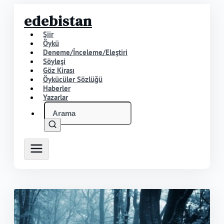
edebistan
Şiir
Öykü
Deneme/İnceleme/Eleştiri
Söyleşi
Göz Kirası
Öykücüler Sözlüğü
Haberler
Yazarlar