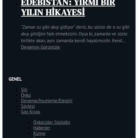
EDEBİSTAN: YİRMİ BİR
YILIN HİKAYESİ
“Zaman su gibi akıp gidiyor” deriz, bu sözün de o su gibi
akıp gittiğini fark etmeksizin. Oysa ki, zamanla ve sözle
birlikte akan, aynı zamanda kendi hayatımızdır. Kend...
Devamını Görüntüle
GENEL
Şiir
Öykü
Deneme/İnceleme/Eleştiri
Söyleşi
Göz Kirası
Öykücüler Sözlüğü
Haberler
Künye