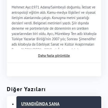
Mehmet Aycı1971 Adana/Saimbeyli doğumlu. İktisat ve
antropoloji eğitim aldı. Kamu-medya ilişkileri ve siyasal
iletişim alanlarında çalıştı. Konuşma metni yazarlığı
dersleri verdi. Belgesel metinleri yazdı. Şiir dışında
deneme ve portreleriyle de döneminin en üretken
yazarlarından biri oldu. Aycı, Mürekkep Ten adlı kitabıyla
Türkiye Yazarlar Birliği’nin 2007 yılı; Sonrası Şimendifer
adlı kitabıyla da Edebiyat Sanat ve Kültür Araştırmaları
Derneği ESKADER’in 2012 yılı “yılın en iyi deneme
kitabı”; Yağmurlu Perçem kitabıyla ESKADER’in 2016
Daha fazla görüntüle
yılı “yılın en iyi şiir kitabı” ödüllerini aldı. 2023
Ankara Edebiyat Festivali Şiir Büyük Ödülü Aycı’ya
verildi.Kitapları:Şiir: Mor Kitap, Aşk Bir Deniz Rüyası,
Yakı, Derin, Bağdat Kitabı, Dil Gölgesi, Bunlar Yazmaz
Kitapta, Yalnızlık Vergisi, Aramadığım Günler, Muhtasar
Türkiye Tarihi, Mesafe Ayarı, Zeliha’nın Ön Dişi, Portakal
Diğer Yazıları
Kuşlar, Yağmurlu Perçem, Yokluk Güzel Yalnızlık İyi, Atlar
Göçebe, Pazartesi Ayini, Toy, Bağ, Kelebekler Düş
Görmeye Devam Ediyor, Bir Kuş Penceremize,
UYANDIĞINDA SANA
Güneşli Perçem, Dağ Aşma Bilgisi.Anlatı: Otuz