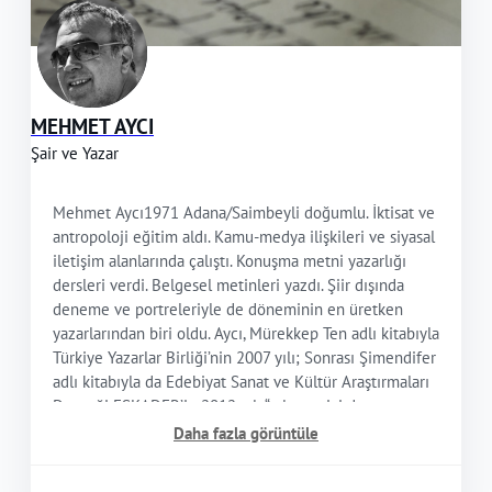
MEHMET AYCI
Şair ve Yazar
Mehmet Aycı1971 Adana/Saimbeyli doğumlu. İktisat ve
antropoloji eğitim aldı. Kamu-medya ilişkileri ve siyasal
iletişim alanlarında çalıştı. Konuşma metni yazarlığı
dersleri verdi. Belgesel metinleri yazdı. Şiir dışında
deneme ve portreleriyle de döneminin en üretken
yazarlarından biri oldu. Aycı, Mürekkep Ten adlı kitabıyla
Türkiye Yazarlar Birliği’nin 2007 yılı; Sonrası Şimendifer
adlı kitabıyla da Edebiyat Sanat ve Kültür Araştırmaları
Derneği ESKADER’in 2012 yılı “yılın en iyi deneme
kitabı”; Yağmurlu Perçem kitabıyla ESKADER’in 2016
Daha fazla görüntüle
yılı “yılın en iyi şiir kitabı” ödüllerini aldı. 2023
Ankara Edebiyat Festivali Şiir Büyük Ödülü Aycı’ya