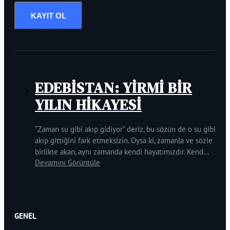
KAYIT OL
EDEBİSTAN: YİRMİ BİR
YILIN HİKAYESİ
“Zaman su gibi akıp gidiyor” deriz, bu sözün de o su gibi
akıp gittiğini fark etmeksizin. Oysa ki, zamanla ve sözle
birlikte akan, aynı zamanda kendi hayatımızdır. Kend...
Devamını Görüntüle
GENEL