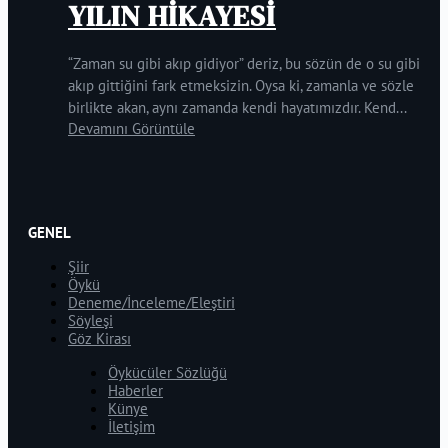
YILIN HİKAYESİ
“Zaman su gibi akıp gidiyor” deriz, bu sözün de o su gibi
akıp gittiğini fark etmeksizin. Oysa ki, zamanla ve sözle
birlikte akan, aynı zamanda kendi hayatımızdır. Kend...
Devamını Görüntüle
GENEL
Şiir
Öykü
Deneme/İnceleme/Eleştiri
Söyleşi
Göz Kirası
Öykücüler Sözlüğü
Haberler
Künye
İletişim