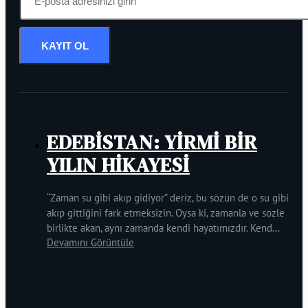
KAYIT OL
EDEBİSTAN: YİRMİ BİR
YILIN HİKAYESİ
“Zaman su gibi akıp gidiyor” deriz, bu sözün de o su gibi
akıp gittiğini fark etmeksizin. Oysa ki, zamanla ve sözle
birlikte akan, aynı zamanda kendi hayatımızdır. Kend...
Devamını Görüntüle