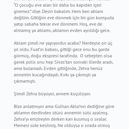
“O çocuğu eve alan bir daha bu kapıdan içeri
giremez.” diye. Desin bakalım. Hem ben ablam
değilim. Gittiğim eve dönmek için bir gün komşuda
yatıp sabaha tekrar eve dönmem. Hoş, eve de
almamış ya ablamı, ablamın evden ayrıldığı gece.
Ablam şimdi ne yapıyordur acaba? Nerdeyse on üç
yıl oldu. Fuat’ın babası, gittiği gece onu bu garda
görmüş, doğu ekspresi tarafında. O sebepten olsa
gerek polis onu hep Sivas’tan sonraki illerde aradı,
ama bulamadı. Evden gittiğinde, Zehra henüz
annemin kucağındaydı. Kırkı ya çıkmıştı ya
çıkmamıştı.
Şimdi Zehra büyüyor, annem küçülüyor.
Bize anlatmıyor ama Gülhan Abla’nın dediğine göre
ablamın derdinden ötürü annemin sütü azalmış.
Zehra’yı emzireyim derken kan kusmuş o sıralar.
Memesi süte kesilmiş. Ne olduysa o sırada olmuş