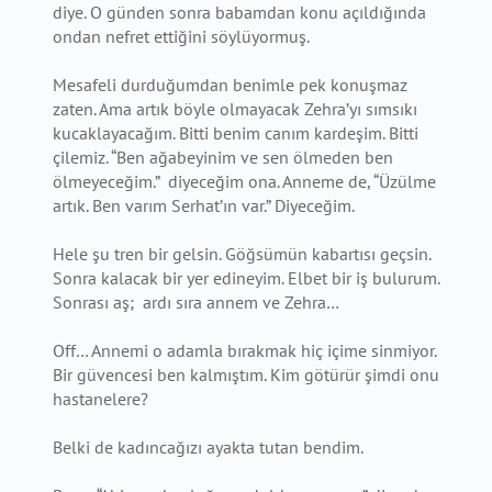
diye. O günden sonra babamdan konu açıldığında
ondan nefret ettiğini söylüyormuş.
Mesafeli durduğumdan benimle pek konuşmaz
zaten. Ama artık böyle olmayacak Zehra’yı sımsıkı
kucaklayacağım. Bitti benim canım kardeşim. Bitti
çilemiz. “Ben ağabeyinim ve sen ölmeden ben
ölmeyeceğim.” diyeceğim ona. Anneme de, “Üzülme
artık. Ben varım Serhat’ın var.” Diyeceğim.
Hele şu tren bir gelsin. Göğsümün kabartısı geçsin.
Sonra kalacak bir yer edineyim. Elbet bir iş bulurum.
Sonrası aş; ardı sıra annem ve Zehra…
Off… Annemi o adamla bırakmak hiç içime sinmiyor.
Bir güvencesi ben kalmıştım. Kim götürür şimdi onu
hastanelere?
Belki de kadıncağızı ayakta tutan bendim.