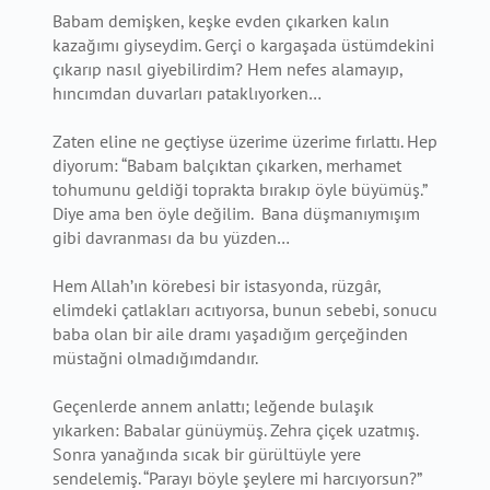
Babam demişken, keşke evden çıkarken kalın
kazağımı giyseydim. Gerçi o kargaşada üstümdekini
çıkarıp nasıl giyebilirdim? Hem nefes alamayıp,
hıncımdan duvarları pataklıyorken…
Zaten eline ne geçtiyse üzerime üzerime fırlattı. Hep
diyorum: “Babam balçıktan çıkarken, merhamet
tohumunu geldiği toprakta bırakıp öyle büyümüş.”
Diye ama ben öyle değilim. Bana düşmanıymışım
gibi davranması da bu yüzden…
Hem Allah’ın körebesi bir istasyonda, rüzgâr,
elimdeki çatlakları acıtıyorsa, bunun sebebi, sonucu
baba olan bir aile dramı yaşadığım gerçeğinden
müstağni olmadığımdandır.
Geçenlerde annem anlattı; leğende bulaşık
yıkarken: Babalar günüymüş. Zehra çiçek uzatmış.
Sonra yanağında sıcak bir gürültüyle yere
sendelemiş. “Parayı böyle şeylere mi harcıyorsun?”