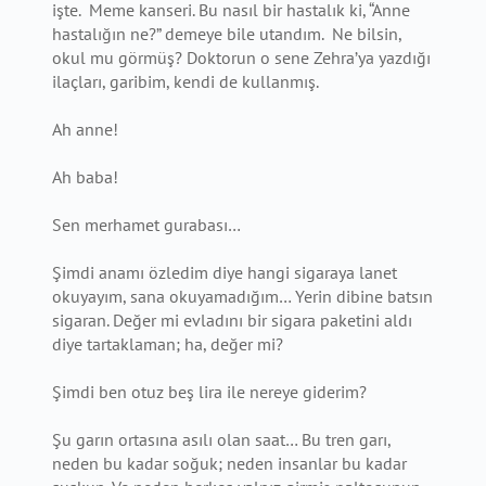
işte. Meme kanseri. Bu nasıl bir hastalık ki, “Anne
hastalığın ne?” demeye bile utandım. Ne bilsin,
okul mu görmüş? Doktorun o sene Zehra’ya yazdığı
ilaçları, garibim, kendi de kullanmış.
Ah anne!
Ah baba!
Sen merhamet gurabası…
Şimdi anamı özledim diye hangi sigaraya lanet
okuyayım, sana okuyamadığım… Yerin dibine batsın
sigaran. Değer mi evladını bir sigara paketini aldı
diye tartaklaman; ha, değer mi?
Şimdi ben otuz beş lira ile nereye giderim?
Şu garın ortasına asılı olan saat… Bu tren garı,
neden bu kadar soğuk; neden insanlar bu kadar