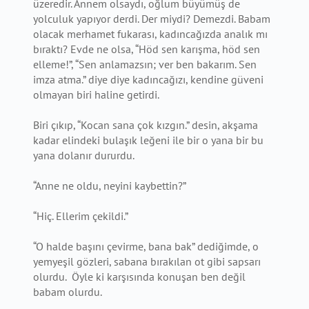
üzeredir. Annem olsaydı, oğlum büyümüş de
yolculuk yapıyor derdi. Der miydi? Demezdi. Babam
olacak merhamet fukarası, kadıncağızda analık mı
bıraktı? Evde ne olsa, “Höd sen karışma, höd sen
elleme!”, “Sen anlamazsın; ver ben bakarım. Sen
imza atma.” diye diye kadıncağızı, kendine güveni
olmayan biri haline getirdi.
Biri çıkıp, “Kocan sana çok kızgın.” desin, akşama
kadar elindeki bulaşık leğeni ile bir o yana bir bu
yana dolanır dururdu.
“Anne ne oldu, neyini kaybettin?”
“Hiç. Ellerim çekildi.”
“O halde başını çevirme, bana bak” dediğimde, o
yemyeşil gözleri, sabana bırakılan ot gibi sapsarı
olurdu. Öyle ki karşısında konuşan ben değil
babam olurdu.