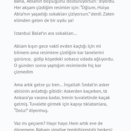
Bana, “Ablanın boşluğunu dolduruyorsun.” diyordu.
Her akşam çizdiğim resimler için: “Oğlum, Hülya
Abla’nın yaşadığı sokakları çiziyorsun.” derdi. Zaten
elimden gelen de bir oydu ya!
İstanbul Balat’ın ara sokakları…
Ablam kışın gece vakti evden kaçtığı için mi
bilmem ama resimlere çizdiğim kar tanelerini
görünce, gidip köşedeki sobasız odada ağlıyordu.
O günden sonra yaptığım resimlerde hiç kar
çizmedim
Ama artık gelse şu tren… İnşallah Sedat’ın asker
abisinin anlattığı gibidir: Askerden kaçarken, tâ
Ankara’ya varana kadar, trenin tuvaletinde kaçak
gelmiş. Tuvalete girmek için kapıyı tıklatanlara,
“Dolu!” diyormuş.
Vaz mı geçsem? Hayır hayır. Hem artık eve de
dönemem. Babam şimdiye tembihlemiştir herkesi: