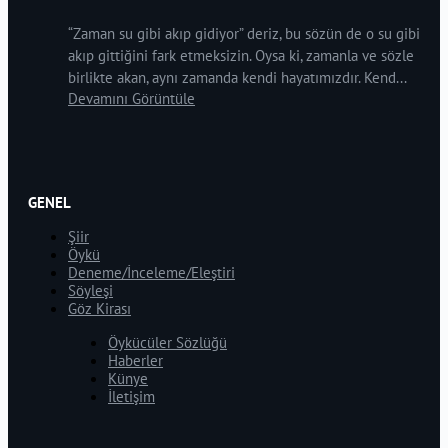
“Zaman su gibi akıp gidiyor” deriz, bu sözün de o su gibi
akıp gittiğini fark etmeksizin. Oysa ki, zamanla ve sözle
birlikte akan, aynı zamanda kendi hayatımızdır. Kend...
Devamını Görüntüle
GENEL
Şiir
Öykü
Deneme/İnceleme/Eleştiri
Söyleşi
Göz Kirası
Öykücüler Sözlüğü
Haberler
Künye
İletişim