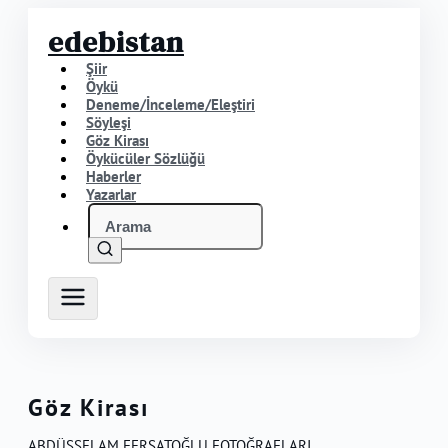
edebistan
Şiir
Öykü
Deneme/İnceleme/Eleştiri
Söyleşi
Göz Kirası
Öykücüler Sözlüğü
Haberler
Yazarlar
Göz Kirası
ABDÜSSELAM FERŞATOĞLU FOTOĞRAFLARI