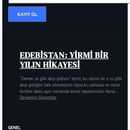
KAYIT OL
EDEBİSTAN: YİRMİ BİR
YILIN HİKAYESİ
“Zaman su gibi akıp gidiyor” deriz, bu sözün de o su gibi
akıp gittiğini fark etmeksizin. Oysa ki, zamanla ve sözle
birlikte akan, aynı zamanda kendi hayatımızdır. Kend...
Devamını Görüntüle
GENEL