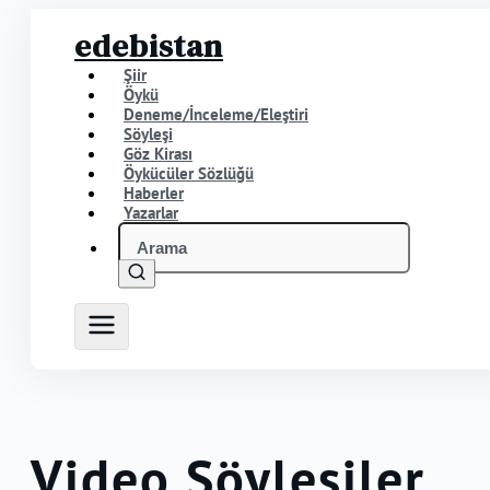
edebistan
Şiir
Öykü
Deneme/İnceleme/Eleştiri
Söyleşi
Göz Kirası
Öykücüler Sözlüğü
Haberler
Yazarlar
Video Söyleşiler