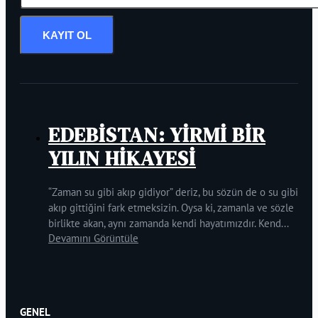
KAYIT OL
EDEBİSTAN: YİRMİ BİR
YILIN HİKAYESİ
“Zaman su gibi akıp gidiyor” deriz, bu sözün de o su gibi
akıp gittiğini fark etmeksizin. Oysa ki, zamanla ve sözle
birlikte akan, aynı zamanda kendi hayatımızdır. Kend...
Devamını Görüntüle
GENEL